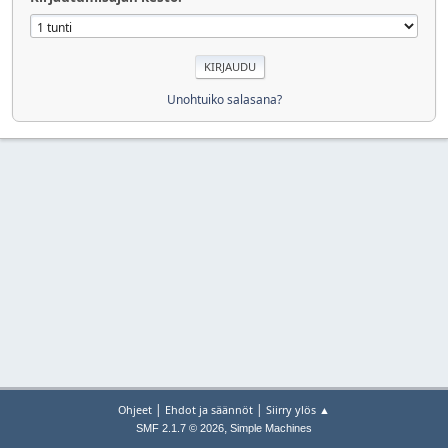
Unohtuiko salasana?
|
|
Ohjeet
Ehdot ja säännöt
Siirry ylös ▲
,
SMF 2.1.7 © 2026
Simple Machines