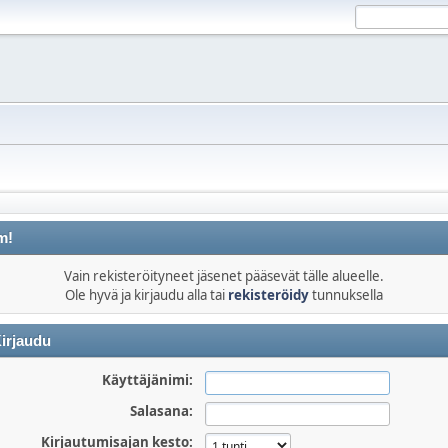
m!
Vain rekisteröityneet jäsenet pääsevät tälle alueelle.
Ole hyvä ja kirjaudu alla tai
rekisteröidy
tunnuksella
irjaudu
Käyttäjänimi:
Salasana:
Kirjautumisajan kesto: