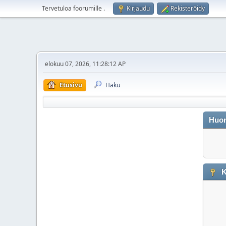
Tervetuloa foorumille
.
Kirjaudu
Rekisteröidy
elokuu 07, 2026, 11:28:12 AP
Etusivu
Haku
Huo
K