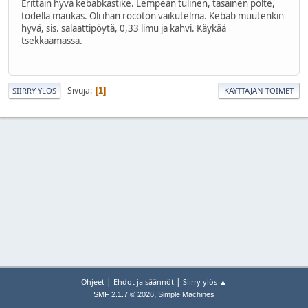
Erittäin hyvä kebabkastike. Lempeän tulinen, tasainen polte,
todella maukas. Oli ihan rocoton vaikutelma. Kebab muutenkin
hyvä, sis. salaattipöytä, 0,33 limu ja kahvi. Käykää
tsekkaamassa.
Sivuja
1
SIIRRY YLÖS
KÄYTTÄJÄN TOIMET
|
|
Ohjeet
Ehdot ja säännöt
Siirry ylös ▲
,
SMF 2.1.7 © 2026
Simple Machines