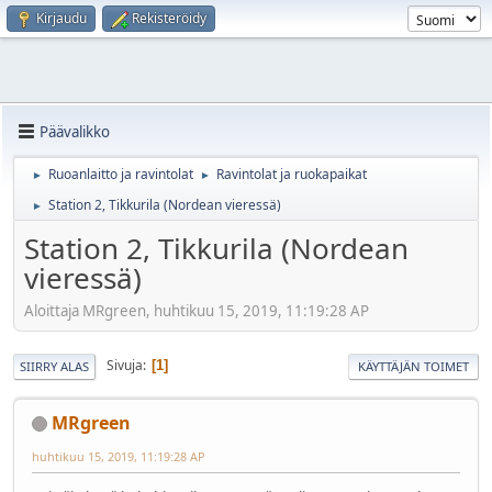
Kirjaudu
Rekisteröidy
Päävalikko
Ruoanlaitto ja ravintolat
Ravintolat ja ruokapaikat
►
►
Station 2, Tikkurila (Nordean vieressä)
►
Station 2, Tikkurila (Nordean
vieressä)
Aloittaja MRgreen, huhtikuu 15, 2019, 11:19:28 AP
Sivuja
1
SIIRRY ALAS
KÄYTTÄJÄN TOIMET
MRgreen
huhtikuu 15, 2019, 11:19:28 AP