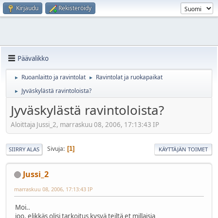
Kirjaudu
Rekisteröidy
Päävalikko
Ruoanlaitto ja ravintolat
Ravintolat ja ruokapaikat
►
►
Jyväskylästä ravintoloista?
►
Jyväskylästä ravintoloista?
Aloittaja Jussi_2, marraskuu 08, 2006, 17:13:43 IP
Sivuja
1
SIIRRY ALAS
KÄYTTÄJÄN TOIMET
Jussi_2
marraskuu 08, 2006, 17:13:43 IP
Moi..
joo, elikkäs olisi tarkoitus kysyä teiltä et millaisia