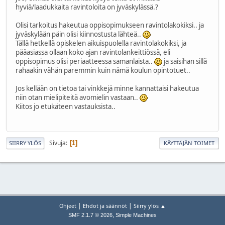
hyviä/laadukkaita ravintoloita on jyväskylässä.?
Olisi tarkoitus hakeutua oppisopimukseen ravintolakokiksi.. ja
jyväskylään päin olisi kiinnostusta lähteä..
Tällä hetkellä opiskelen aikuispuolella ravintolakokiksi, ja
pääasiassa ollaan koko ajan ravintolankeittiössä, eli
oppisopimus olisi periaatteessa samanlaista..
ja saisihan sillä
rahaakin vähän paremmin kuin nämä koulun opintotuet..
Jos kellään on tietoa tai vinkkejä minne kannattaisi hakeutua
niin otan mielipiteitä avomielin vastaan..
Kiitos jo etukäteen vastauksista..
Sivuja
1
SIIRRY YLÖS
KÄYTTÄJÄN TOIMET
|
|
Ohjeet
Ehdot ja säännöt
Siirry ylös ▲
,
SMF 2.1.7 © 2026
Simple Machines