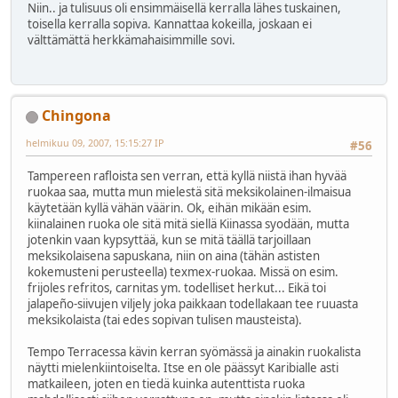
Niin.. ja tulisuus oli ensimmäisellä kerralla lähes tuskainen,
toisella kerralla sopiva. Kannattaa kokeilla, joskaan ei
välttämättä herkkämahaisimmille sovi.
Chingona
helmikuu 09, 2007, 15:15:27 IP
#56
Tampereen rafloista sen verran, että kyllä niistä ihan hyvää
ruokaa saa, mutta mun mielestä sitä meksikolainen-ilmaisua
käytetään kyllä vähän väärin. Ok, eihän mikään esim.
kiinalainen ruoka ole sitä mitä siellä Kiinassa syodään, mutta
jotenkin vaan kypsyttää, kun se mitä täällä tarjoillaan
meksikolaisena sapuskana, niin on aina (tähän astisten
kokemusteni perusteella) texmex-ruokaa. Missä on esim.
frijoles refritos, carnitas ym. todelliset herkut... Eikä toi
jalapeño-siivujen viljely joka paikkaan todellakaan tee ruuasta
meksikolaista (tai edes sopivan tulisen mausteista).
Tempo Terracessa kävin kerran syömässä ja ainakin ruokalista
näytti mielenkiintoiselta. Itse en ole päässyt Karibialle asti
matkaileen, joten en tiedä kuinka autenttista ruoka