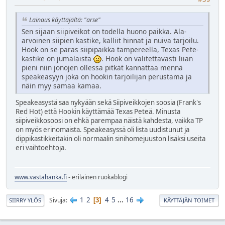
Lainaus käyttäjältä: "arse"
Sen sijaan siipiveikot on todella huono paikka. Ala-
arvoinen siipien kastike, kalliit hinnat ja nuiva tarjoilu.
Hook on se paras siipipaikka tampereella, Texas Pete-
kastike on jumalaista
. Hook on valitettavasti liian
pieni niin jonojen ollessa pitkät kannattaa mennä
speakeasyyn joka on hookin tarjoilijan perustama ja
näin myy samaa kamaa.
Speakeasystä saa nykyään sekä Siipiveikkojen soosia (Frank's
Red Hot) että Hookin käyttämää Texas Peteä. Minusta
siipiveikkosoosi on ehkä parempaa näistä kahdesta, vaikka TP
on myös erinomaista. Speakeasyssä oli lista uudistunut ja
dippikastikkeitakin oli normaalin sinihomejuuston lisäksi useita
eri vaihtoehtoja.
www.vastahanka.fi
- erilainen ruokablogi
1
2
4
5
...
16
Sivuja
3
SIIRRY YLÖS
KÄYTTÄJÄN TOIMET