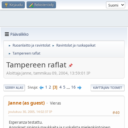
Kirjaudu
Rekisteröidy
Päävalikko
Ruoanlaitto ja ravintolat
Ravintolat ja ruokapaikat
►
►
Tampereen raflat
►
Tampereen raflat
Aloittaja Janne, tammikuu 09, 2004, 13:59:01 IP
1
2
4
5
...
16
Sivuja
3
SIIRRY ALAS
KÄYTTÄJÄN TOIMET
Janne (as guest)
Vieras
joulukuu 30, 2005, 14:02:37 IP
#40
Esperanza testattu.
Annokset sinänsä maukkaita ja ruokalista mielenkiintoinen