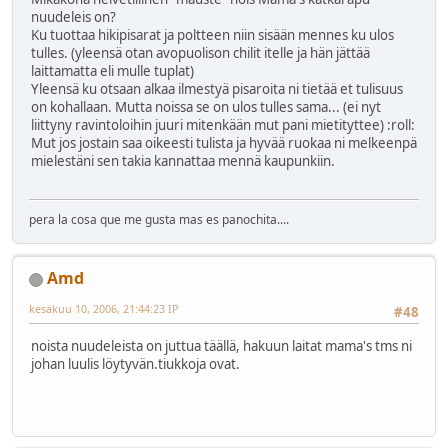
nuudeleis on?
Ku tuottaa hikipisarat ja poltteen niin sisään mennes ku ulos
tulles. (yleensä otan avopuolison chilit itelle ja hän jättää
laittamatta eli mulle tuplat)
Yleensä ku otsaan alkaa ilmestyä pisaroita ni tietää et tulisuus
on kohallaan. Mutta noissa se on ulos tulles sama... (ei nyt
liittyny ravintoloihin juuri mitenkään mut pani mietityttee) :roll:
Mut jos jostain saa oikeesti tulista ja hyvää ruokaa ni melkeenpä
mielestäni sen takia kannattaa mennä kaupunkiin.
pera la cosa que me gusta mas es panochita....
Amd
kesäkuu 10, 2006, 21:44:23 IP
#48
noista nuudeleista on juttua täällä, hakuun laitat mama's tms ni
johan luulis löytyvän.tiukkoja ovat.