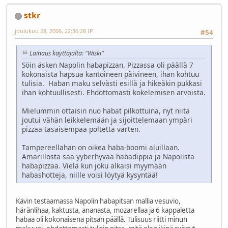
stkr
joulukuu 28, 2006, 22:36:28 IP
#54
Lainaus käyttäjältä: "Wiski"
Söin äsken Napolin habapizzan. Pizzassa oli päällä 7
kokonaista hapsua kantoineen päivineen, ihan kohtuu
tulisia. Haban maku selvästi esillä ja hikeäkin pukkasi
ihan kohtuullisesti. Ehdottomasti kokelemisen arvoista.
Mielummin ottaisin nuo habat pilkottuina, nyt niitä
joutui vähän leikkelemään ja sijoittelemaan ympäri
pizzaa tasaisempaa poltetta varten.
Tampereellahan on oikea haba-boomi aluillaan.
Amarillosta saa yyberhyvää habadippiä ja Napolista
habapizzaa. Vielä kun joku alkaisi myymään
habashotteja, niille voisi löytyä kysyntää!
Kävin testaamassa Napolin habapitsan mallia vesuvio,
häränlihaa, kaktusta, ananasta, mozarellaa ja 6 kappaletta
habaa oli kokonaisena pitsan päällä. Tulisuus riitti minun