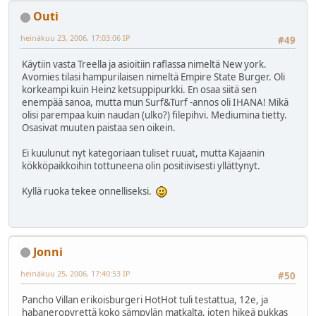
Outi
heinäkuu 23, 2006, 17:03:06 IP
#49
Käytiin vasta Treella ja asioitiin raflassa nimeltä New york.
Avomies tilasi hampurilaisen nimeltä Empire State Burger. Oli
korkeampi kuin Heinz ketsuppipurkki. En osaa siitä sen
enempää sanoa, mutta mun Surf&Turf -annos oli IHANA! Mikä
olisi parempaa kuin naudan (ulko?) filepihvi. Mediumina tietty.
Osasivat muuten paistaa sen oikein.
Ei kuulunut nyt kategoriaan tuliset ruuat, mutta Kajaanin
kökköpaikkoihin tottuneena olin positiivisesti yllättynyt.
Kyllä ruoka tekee onnelliseksi.
Jonni
heinäkuu 25, 2006, 17:40:53 IP
#50
Pancho Villan erikoisburgeri HotHot tuli testattua, 12e, ja
habaneropyrettä koko sämpylän matkalta, joten hikeä pukkas