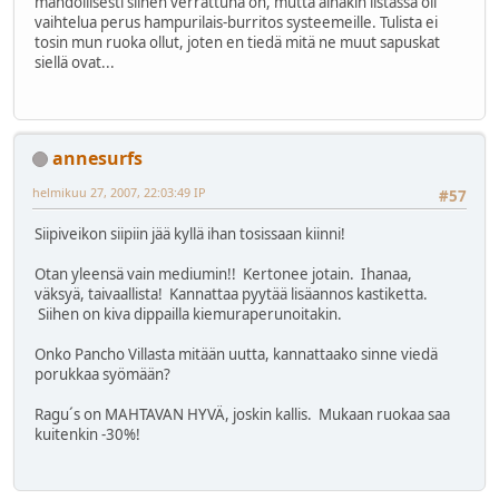
mahdollisesti siihen verrattuna on, mutta ainakin listassa oli
vaihtelua perus hampurilais-burritos systeemeille. Tulista ei
tosin mun ruoka ollut, joten en tiedä mitä ne muut sapuskat
siellä ovat...
annesurfs
helmikuu 27, 2007, 22:03:49 IP
#57
Siipiveikon siipiin jää kyllä ihan tosissaan kiinni!
Otan yleensä vain mediumin!! Kertonee jotain. Ihanaa,
väksyä, taivaallista! Kannattaa pyytää lisäannos kastiketta.
Siihen on kiva dippailla kiemuraperunoitakin.
Onko Pancho Villasta mitään uutta, kannattaako sinne viedä
porukkaa syömään?
Ragu´s on MAHTAVAN HYVÄ, joskin kallis. Mukaan ruokaa saa
kuitenkin -30%!