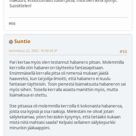
makuuni, ehdottomasti tulisin pitsa, mitä olen ikinä syönyt.
Suosittelen!
#66
Suntio
tammikuu 22, 2007, 16:40:58 IP
#55
Pari kertaa myös olen testannut habanero pitsan. Molemmilla
kerroilla otin habaneron täytteeksi fantasiapitsaan.
Ensimmäisellä kerralla pitsa oli nimensä mukaan jäädä
haaveeksi, kun tarjoilija ilmoitti, että habanero ei kuulu
fantasian täytteisiin. Tosin pienestä lisämaksusta habaneron sai
myös siihen. Toisella kerralla asiasta mainittiin myös, mutta
lisämaksua ei otettu.
Itse pitsassa oli molemmilla kerroilla 6 kokonaista habaneroa,
joista osa kypsiä ja osa raakoja. Mielestäni ne olivat jotain
säilykekamaa, joten heräsikin kysymys, että tietääkö kukaan
mistä niitä mahtaisi saada? Kelpaisi sellainen säilykepurkki
minunkin jääkaappiini.