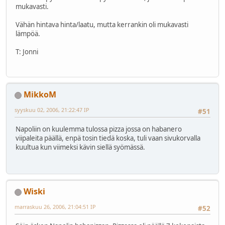
mukavasti.
Vähän hintava hinta/laatu, mutta kerrankin oli mukavasti
lämpöä.
T: Jonni
MikkoM
syyskuu 02, 2006, 21:22:47 IP
#51
Napoliin on kuulemma tulossa pizza jossa on habanero
viipaleita päällä, enpä tosin tiedä koska, tuli vaan sivukorvalla
kuultua kun viimeksi kävin siellä syömässä.
Wiski
marraskuu 26, 2006, 21:04:51 IP
#52