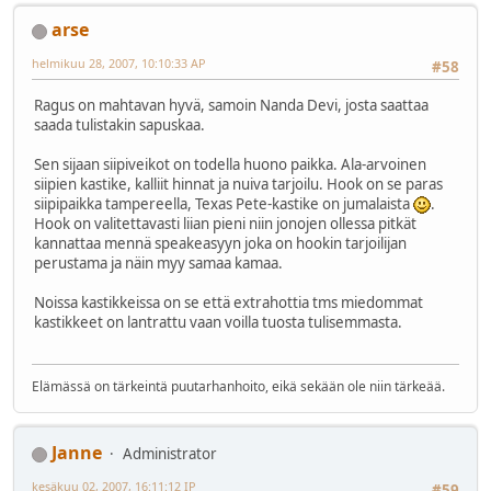
arse
helmikuu 28, 2007, 10:10:33 AP
#58
Ragus on mahtavan hyvä, samoin Nanda Devi, josta saattaa
saada tulistakin sapuskaa.
Sen sijaan siipiveikot on todella huono paikka. Ala-arvoinen
siipien kastike, kalliit hinnat ja nuiva tarjoilu. Hook on se paras
siipipaikka tampereella, Texas Pete-kastike on jumalaista
.
Hook on valitettavasti liian pieni niin jonojen ollessa pitkät
kannattaa mennä speakeasyyn joka on hookin tarjoilijan
perustama ja näin myy samaa kamaa.
Noissa kastikkeissa on se että extrahottia tms miedommat
kastikkeet on lantrattu vaan voilla tuosta tulisemmasta.
Elämässä on tärkeintä puutarhanhoito, eikä sekään ole niin tärkeää.
Janne
Administrator
kesäkuu 02, 2007, 16:11:12 IP
#59