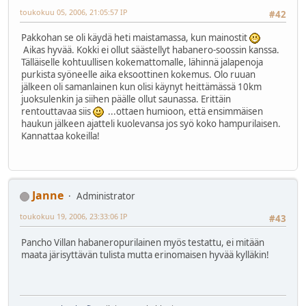
toukokuu 05, 2006, 21:05:57 IP
#42
Pakkohan se oli käydä heti maistamassa, kun mainostit
Aikas hyvää. Kokki ei ollut säästellyt habanero-soossin kanssa.
Tälläiselle kohtuullisen kokemattomalle, lähinnä jalapenoja
purkista syöneelle aika eksoottinen kokemus. Olo ruuan
jälkeen oli samanlainen kun olisi käynyt heittämässä 10km
juoksulenkin ja siihen päälle ollut saunassa. Erittäin
rentouttavaa siis
...ottaen humioon, että ensimmäisen
haukun jälkeen ajatteli kuolevansa jos syö koko hampurilaisen.
Kannattaa kokeilla!
Janne
Administrator
toukokuu 19, 2006, 23:33:06 IP
#43
Pancho Villan habaneropurilainen myös testattu, ei mitään
maata järisyttävän tulista mutta erinomaisen hyvää kylläkin!