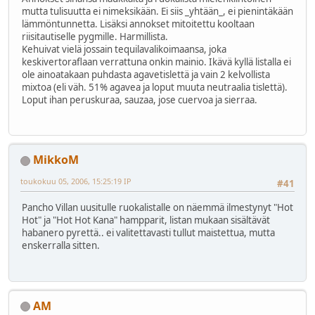
mutta tulisuutta ei nimeksikään. Ei siis _yhtään_, ei pienintäkään
lämmöntunnetta. Lisäksi annokset mitoitettu kooltaan
riisitautiselle pygmille. Harmillista.
Kehuivat vielä jossain tequilavalikoimaansa, joka
keskivertoraflaan verrattuna onkin mainio. Ikävä kyllä listalla ei
ole ainoatakaan puhdasta agavetislettä ja vain 2 kelvollista
mixtoa (eli väh. 51% agavea ja loput muuta neutraalia tislettä).
Loput ihan peruskuraa, sauzaa, jose cuervoa ja sierraa.
MikkoM
toukokuu 05, 2006, 15:25:19 IP
#41
Pancho Villan uusitulle ruokalistalle on näemmä ilmestynyt "Hot
Hot" ja "Hot Hot Kana" hampparit, listan mukaan sisältävät
habanero pyrettä.. ei valitettavasti tullut maistettua, mutta
enskerralla sitten.
AM