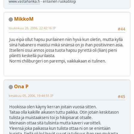
www.vastahanka.fi
- erilainen ruokablogi
MikkoM
toukokuu 26, 2006, 22:42:16 IP
#44
Juu eipä ollut hapsu purilainen niin hyvä kun oletin, mutta kyllä
siinä habanero maistui mikä sinänsä on jo ihan positiivinen asia.
Itselleni osui annos jossa tuota hapsu pyrettä oli (liian) pieni
pläntti keskellä purilaista.
Normi chiliburgeri on parempi, vaikkakaan ei tulinen.
Ona P
kesäkuu 05, 2006, 19:44:55 IP
#45
Hookissa olen käyny kerran joitain vuosia sitten.
Taitaa olla kaikille aikasen tuttu paikka. Otin jotain keskitason
tulista ja muistaakseni toi jo hikipisarat otsalle.
Meinasin ottaa sitä tulisinta mutta kaveri varoitteli.
Yleensä joka paikassa kun tulista ottaa ni on se enintään
kusista. Siellä oli kyl hyvät ruuat ja tulisuus ihan sen mukasta