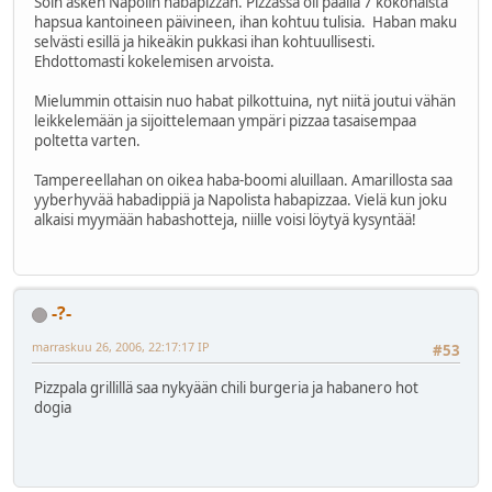
Söin äsken Napolin habapizzan. Pizzassa oli päällä 7 kokonaista
hapsua kantoineen päivineen, ihan kohtuu tulisia. Haban maku
selvästi esillä ja hikeäkin pukkasi ihan kohtuullisesti.
Ehdottomasti kokelemisen arvoista.
Mielummin ottaisin nuo habat pilkottuina, nyt niitä joutui vähän
leikkelemään ja sijoittelemaan ympäri pizzaa tasaisempaa
poltetta varten.
Tampereellahan on oikea haba-boomi aluillaan. Amarillosta saa
yyberhyvää habadippiä ja Napolista habapizzaa. Vielä kun joku
alkaisi myymään habashotteja, niille voisi löytyä kysyntää!
-?-
marraskuu 26, 2006, 22:17:17 IP
#53
Pizzpala grillillä saa nykyään chili burgeria ja habanero hot
dogia