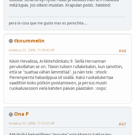
mitä lupas. Jos oikein muistan. Krapulan poisti. :twisted:
pera la cosa que me gusta mas es panochita....
tknummelin
kesäkuu 07, 2006, 11:04:45 AP
#46
Kävin Hevalissa, Arkkitehdinkatu 9. Siellä Hervannan
perukoillahan se on. Tilasin tulisen rullakebabin, kun sanottiin,
että se "suattaa vähän lämmittää". Ja näin teki :shock:
Pienenpientä habasilppua oli sisällä. Kaksi ruokailukertaa
vaadittiin koko pötkön poistamiseen, ja persus muisti
ruokailusession vielä kahden päivän päästäkin :oops:
Ona P
kesäkuu 07, 2006, 11:15:51 AP
#47
Mikäköhä helvetillinen "mauste" nois Mama's katkarapu