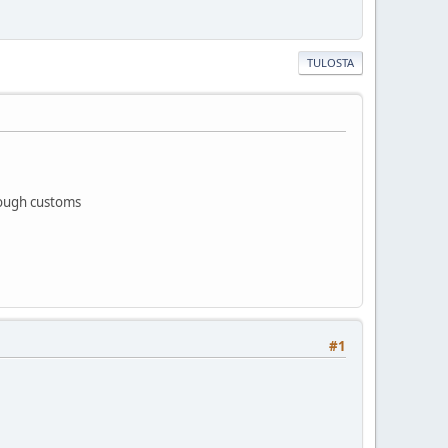
TULOSTA
hrough customs
#1