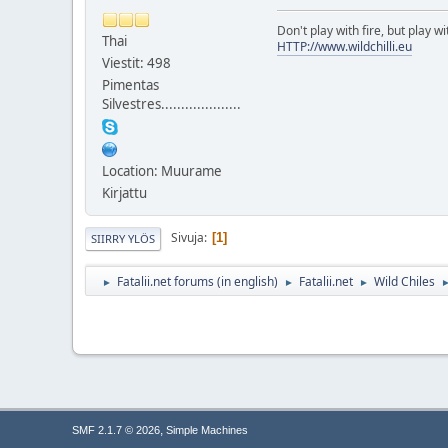
Don't play with fire, but play wit
Thai
HTTP://www.wildchilli.eu
Viestit: 498
Pimentas
Silvestres....................
Location: Muurame
Kirjattu
Sivuja
1
SIIRRY YLÖS
Fatalii.net forums (in english)
Fatalii.net
Wild Chiles
►
►
►
,
SMF 2.1.7 © 2026
Simple Machines