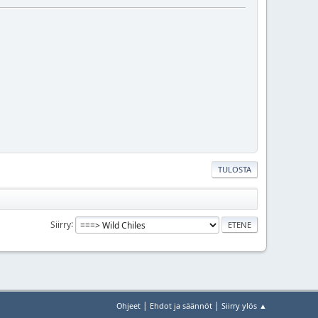
TULOSTA
Siirry
|
|
Ohjeet
Ehdot ja säännöt
Siirry ylös ▲