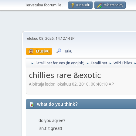
Tervetuloa foorumille
.
Kirjaudu
Rekisteröidy
elokuu 08, 2026, 14:12:14 IP
Etusivu
Haku
Fatalii.net forums (in english)
Fatalii.net
Wild Chiles
►
►
►
chillies rare &exotic
Aloittaja ledor, lokakuu 02, 2010, 00:40:10 AP
what do you think?
do you agree?
isn,t it great!