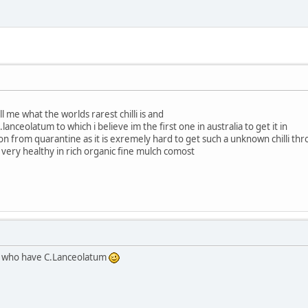
l me what the worlds rarest chilli is and
c.lanceolatum to which i believe im the first one in australia to get it in
on from quarantine as it is exremely hard to get such a unknown chilli t
 very healthy in rich organic fine mulch comost
lia who have C.Lanceolatum