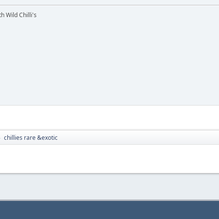
h Wild Chilli's
chillies rare &exotic
►