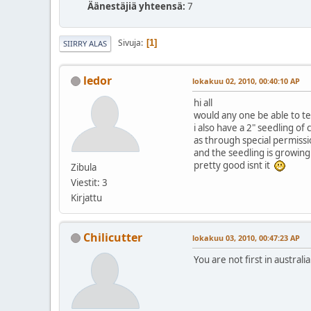
Äänestäjiä yhteensä:
7
Sivuja
1
SIIRRY ALAS
ledor
lokakuu 02, 2010, 00:40:10 AP
hi all
would any one be able to tel
i also have a 2" seedling of 
as through special permissi
and the seedling is growing
pretty good isnt it
Zibula
Viestit: 3
Kirjattu
Chilicutter
lokakuu 03, 2010, 00:47:23 AP
You are not first in austra