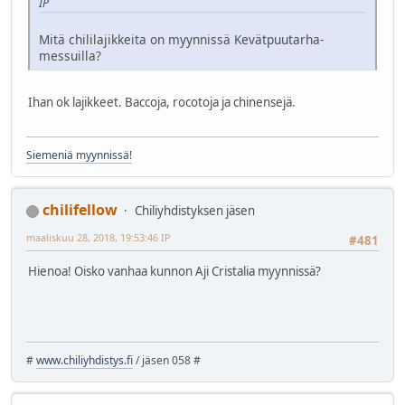
IP
Mitä chililajikkeita on myynnissä Kevätpuutarha-
messuilla?
Ihan ok lajikkeet. Baccoja, rocotoja ja chinensejä.
Siemeniä myynnissä!
chilifellow
Chiliyhdistyksen jäsen
maaliskuu 28, 2018, 19:53:46 IP
#481
Hienoa! Oisko vanhaa kunnon Aji Cristalia myynnissä?
#
www.chiliyhdistys.fi
/ jäsen 058 #