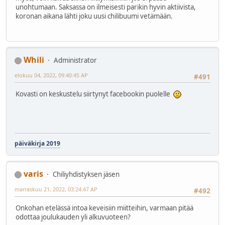
unohtumaan. Saksassa on ilmeisesti parikin hyvin aktiivista,
koronan aikana lähti joku uusi chilibuumi vetämään.
Whili
Administrator
elokuu 04, 2022, 09:40:45 AP
#491
Kovasti on keskustelu siirtynyt facebookin puolelle
päiväkirja 2019
varis
Chiliyhdistyksen jäsen
marraskuu 21, 2022, 03:24:47 AP
#492
Onkohan etelässä intoa keveisiin miitteihin, varmaan pitää
odottaa joulukauden yli alkuvuoteen?