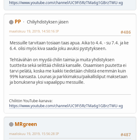
https://www.youtube.com/channel/UC9Fi5RzTMa6g1GBrzTWU-xg
PP
Chiliyhdistyksen jäsen
maaliskuu 19, 2019, 14:50:16 IP
#486
Messuille tarvitaan tosiaan taas apua. Aika to 4.4. - su 7.4. ja ke
6.4. olisi myös kiva saada joku avuksi pystytykseen.
Tehtävähän on myydä chilin taimia ja muita yhdistyksen
tuotteita sekä selittää chilistä kansalle. Osaamisen puutetta ei
tarvi pelätä, koska me kaikki tiedetään chilistä enemmän kuin
99% kansasta. Lounas ja parkkimaksu/paikallisliput maksetaan
ja bonuksena yksi vapaalippu messuille.
Chilitön YouTube-kanava:
https://www.youtube.com/channel/UC9Fi5RzTMa6g1GBrzTWU-xg
MRgreen
maaliskuu 19, 2019, 15:56:28 IP
#487