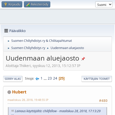
Kirjaudu
Rekisteröidy
Päävalikko
Suomen Chiliyhdistys ry & Chilitapahtumat
►
Suomen Chiliyhdistys ry
Uudenmaan aluejaosto
►
►
Uudenmaan aluejaosto
Aloittaja Thiikeri, syyskuu 12, 2013, 15:12:57 IP
1
...
23
24
Sivuja
25
SIIRRY ALAS
KÄYTTÄJÄN TOIMET
Hubert
maaliskuu 28, 2018, 19:48:55 IP
#480
Lainaus käyttäjältä: chilifellow - maaliskuu 28, 2018, 17:13:29