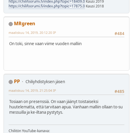
https://chilifoorumi.fi/index.php?topic=18409.0
Kausi 2019
https://chilifoorumi.fi/index.php?topic=17875.0
Kausi 2018
MRgreen
maaliskuu 14, 2019, 20:12:20 IP
#484
On toki, sinne vaan viime vuoden malliin
PP
Chiliyhdistyksen jäsen
maaliskuu 14, 2019, 21:25:04 IP
#485
Tosiaan on presenssiä. On vaan jäänyt toistaiseksi
huutelematta, että tarvitaan apua. Vanhaan malliin ollaan to-su
messuilla ja ke-iltana pystytys.
Chilitön YouTube-kanava: