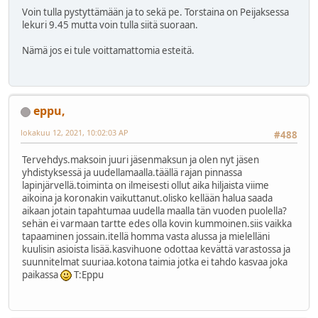
Voin tulla pystyttämään ja to sekä pe. Torstaina on Peijaksessa
lekuri 9.45 mutta voin tulla siitä suoraan.
Nämä jos ei tule voittamattomia esteitä.
eppu,
lokakuu 12, 2021, 10:02:03 AP
#488
Tervehdys.maksoin juuri jäsenmaksun ja olen nyt jäsen
yhdistyksessä ja uudellamaalla.täällä rajan pinnassa
lapinjärvellä.toiminta on ilmeisesti ollut aika hiljaista viime
aikoina ja koronakin vaikuttanut.olisko kellään halua saada
aikaan jotain tapahtumaa uudella maalla tän vuoden puolella?
sehän ei varmaan tartte edes olla kovin kummoinen.siis vaikka
tapaaminen jossain.itellä homma vasta alussa ja mielelläni
kuulisin asioista lisää.kasvihuone odottaa kevättä varastossa ja
suunnitelmat suuriaa.kotona taimia jotka ei tahdo kasvaa joka
paikassa
T:Eppu