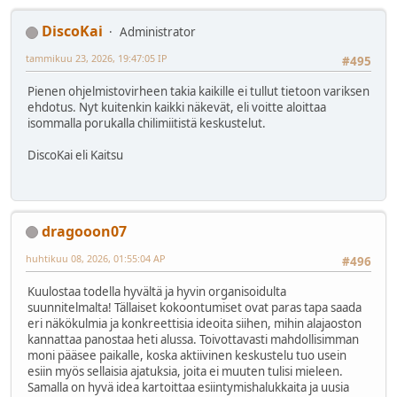
DiscoKai
Administrator
tammikuu 23, 2026, 19:47:05 IP
#495
Pienen ohjelmistovirheen takia kaikille ei tullut tietoon variksen
ehdotus. Nyt kuitenkin kaikki näkevät, eli voitte aloittaa
isommalla porukalla chilimiitistä keskustelut.
DiscoKai eli Kaitsu
dragooon07
huhtikuu 08, 2026, 01:55:04 AP
#496
Kuulostaa todella hyvältä ja hyvin organisoidulta
suunnitelmalta! Tällaiset kokoontumiset ovat paras tapa saada
eri näkökulmia ja konkreettisia ideoita siihen, mihin alajaoston
kannattaa panostaa heti alussa. Toivottavasti mahdollisimman
moni pääsee paikalle, koska aktiivinen keskustelu tuo usein
esiin myös sellaisia ajatuksia, joita ei muuten tulisi mieleen.
Samalla on hyvä idea kartoittaa esiintymishalukkaita ja uusia