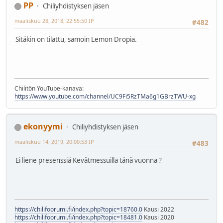
PP
Chiliyhdistyksen jäsen
maaliskuu 28, 2018, 22:55:50 IP
#482
Sitäkin on tilattu, samoin Lemon Dropia.
Chilitön YouTube-kanava:
https://www.youtube.com/channel/UC9Fi5RzTMa6g1GBrzTWU-xg
ekonyymi
Chiliyhdistyksen jäsen
maaliskuu 14, 2019, 20:00:53 IP
#483
Ei liene presenssiä Kevätmessuilla tänä vuonna ?
https://chilifoorumi.fi/index.php?topic=18760.0
Kausi 2022
https://chilifoorumi.fi/index.php?topic=18481.0
Kausi 2020