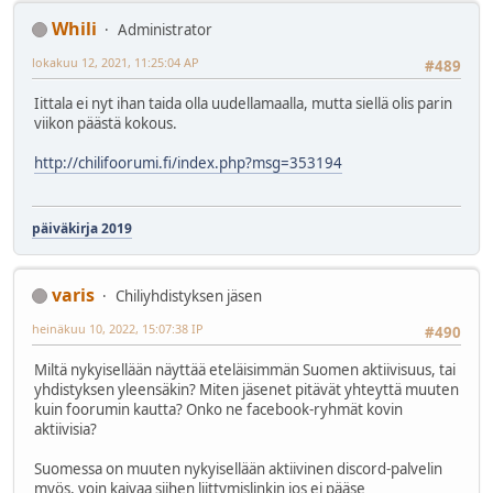
Whili
Administrator
lokakuu 12, 2021, 11:25:04 AP
#489
Iittala ei nyt ihan taida olla uudellamaalla, mutta siellä olis parin
viikon päästä kokous.
http://chilifoorumi.fi/index.php?msg=353194
päiväkirja 2019
varis
Chiliyhdistyksen jäsen
heinäkuu 10, 2022, 15:07:38 IP
#490
Miltä nykyisellään näyttää eteläisimmän Suomen aktiivisuus, tai
yhdistyksen yleensäkin? Miten jäsenet pitävät yhteyttä muuten
kuin foorumin kautta? Onko ne facebook-ryhmät kovin
aktiivisia?
Suomessa on muuten nykyisellään aktiivinen discord-palvelin
myös, voin kaivaa siihen liittymislinkin jos ei pääse