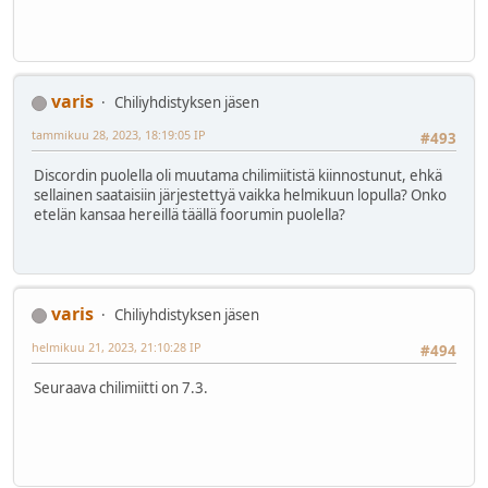
varis
Chiliyhdistyksen jäsen
tammikuu 28, 2023, 18:19:05 IP
#493
Discordin puolella oli muutama chilimiitistä kiinnostunut, ehkä
sellainen saataisiin järjestettyä vaikka helmikuun lopulla? Onko
etelän kansaa hereillä täällä foorumin puolella?
varis
Chiliyhdistyksen jäsen
helmikuu 21, 2023, 21:10:28 IP
#494
Seuraava chilimiitti on 7.3.