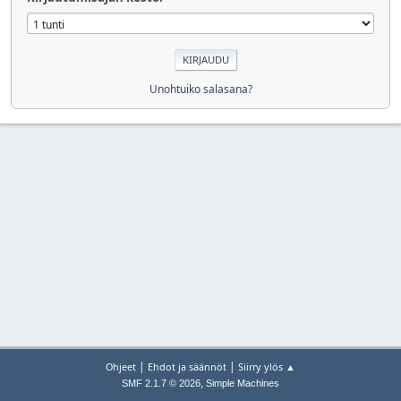
Unohtuiko salasana?
|
|
Ohjeet
Ehdot ja säännöt
Siirry ylös ▲
,
SMF 2.1.7 © 2026
Simple Machines