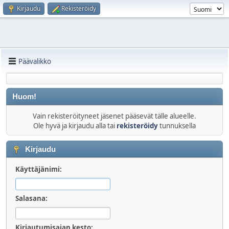
Kirjaudu
Rekisteröidy
Päävalikko
Huom!
Vain rekisteröityneet jäsenet pääsevät tälle alueelle.
Ole hyvä ja kirjaudu alla tai
rekisteröidy
tunnuksella
Kirjaudu
Käyttäjänimi:
Salasana:
Kirjautumisajan kesto: