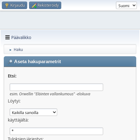
Kirjaudu
Rekisteröidy
Päävalikko
Haku
►
Aseta hakuparametrit
Etsi:
esim.
Orwellin "Eläinten vallankumous" -elokuva
Löytyi:
käyttäjältä:
Tuloksien järjestys: