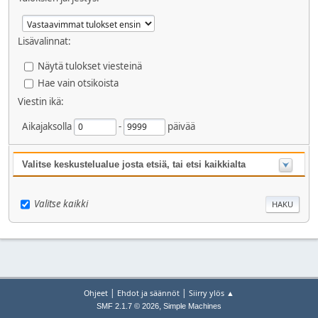
Lisävalinnat:
Näytä tulokset viesteinä
Hae vain otsikoista
Viestin ikä:
Aikajaksolla
-
päivää
Valitse keskustelualue josta etsiä, tai etsi kaikkialta
Valitse kaikki
|
|
Ohjeet
Ehdot ja säännöt
Siirry ylös ▲
,
SMF 2.1.7 © 2026
Simple Machines