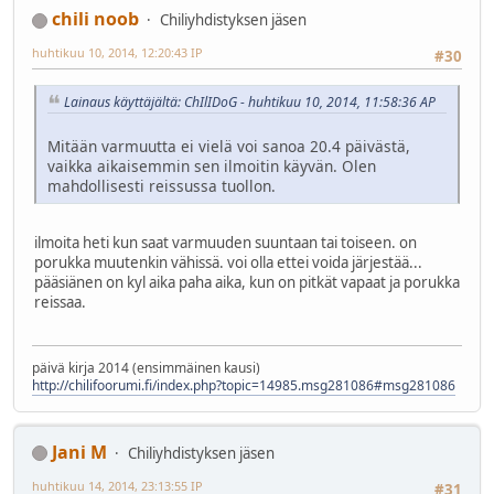
chili noob
Chiliyhdistyksen jäsen
huhtikuu 10, 2014, 12:20:43 IP
#30
Lainaus käyttäjältä: ChIlIDoG - huhtikuu 10, 2014, 11:58:36 AP
Mitään varmuutta ei vielä voi sanoa 20.4 päivästä,
vaikka aikaisemmin sen ilmoitin käyvän. Olen
mahdollisesti reissussa tuollon.
ilmoita heti kun saat varmuuden suuntaan tai toiseen. on
porukka muutenkin vähissä. voi olla ettei voida järjestää...
pääsiänen on kyl aika paha aika, kun on pitkät vapaat ja porukka
reissaa.
päivä kirja 2014 (ensimmäinen kausi)
http://chilifoorumi.fi/index.php?topic=14985.msg281086#msg281086
Jani M
Chiliyhdistyksen jäsen
huhtikuu 14, 2014, 23:13:55 IP
#31