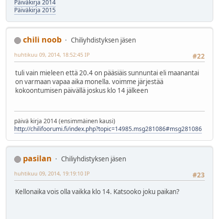
Päiväkirja 2014
Päiväkirja 2015
chili noob
Chiliyhdistyksen jäsen
huhtikuu 09, 2014, 18:52:45 IP
#22
tuli vain mieleen että 20.4 on pääsiäis sunnuntai eli maanantai
on varmaan vapaa aika monella. voimme järjestää
kokoontumisen päivällä joskus klo 14 jälkeen
päivä kirja 2014 (ensimmäinen kausi)
http://chilifoorumi.fi/index.php?topic=14985.msg281086#msg281086
pasilan
Chiliyhdistyksen jäsen
huhtikuu 09, 2014, 19:19:10 IP
#23
Kellonaika vois olla vaikka klo 14. Katsooko joku paikan?