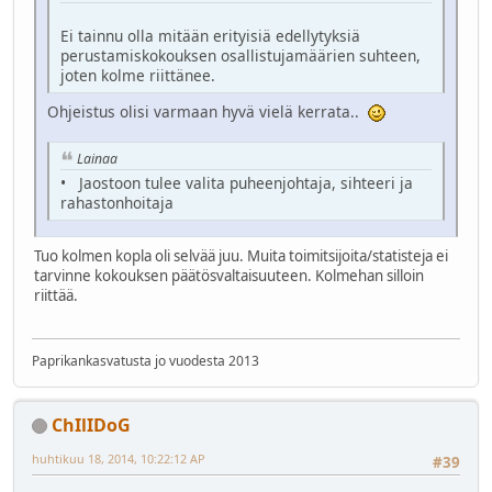
Ei tainnu olla mitään erityisiä edellytyksiä
perustamiskokouksen osallistujamäärien suhteen,
joten kolme riittänee.
Ohjeistus olisi varmaan hyvä vielä kerrata..
Lainaa
• Jaostoon tulee valita puheenjohtaja, sihteeri ja
rahastonhoitaja
Tuo kolmen kopla oli selvää juu. Muita toimitsijoita/statisteja ei
tarvinne kokouksen päätösvaltaisuuteen. Kolmehan silloin
riittää.
Paprikankasvatusta jo vuodesta 2013
ChIlIDoG
huhtikuu 18, 2014, 10:22:12 AP
#39