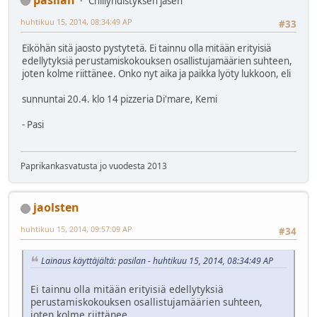
Chiliyhdistyksen jäsen
huhtikuu 15, 2014, 08:34:49 AP
#33
Eiköhän sitä jaosto pystytetä. Ei tainnu olla mitään erityisiä
edellytyksiä perustamiskokouksen osallistujamäärien suhteen,
joten kolme riittänee. Onko nyt aika ja paikka lyöty lukkoon, eli
sunnuntai 20.4. klo 14 pizzeria Di'mare, Kemi
- Pasi
Paprikankasvatusta jo vuodesta 2013
jaolsten
huhtikuu 15, 2014, 09:57:09 AP
#34
Lainaus käyttäjältä: pasilan - huhtikuu 15, 2014, 08:34:49 AP
Ei tainnu olla mitään erityisiä edellytyksiä
perustamiskokouksen osallistujamäärien suhteen,
joten kolme riittänee.