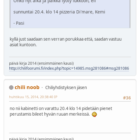
Onko nyt aika ja paikka lyöty lukkoon, eli
sunnuntai 20.4. klo 14 pizzeria Di'mare, Kemi
- Pasi
kyllä just saadaan sen verran porukkaa että, saadan vastuu
asiat kuntoon.
päivä kirja 2014 (ensimmäinen kausi)
http://chilifoorumi.fi/index.php?topic=14985.msg281086#msg281086
chili noob
Chiliyhdistyksen jäsen
huhtikuu 15, 2014, 20:38:40 IP
#36
no nii kabinetti on varattu 20.4 klo 14 pidetään pienet
perustamis bileet hyvän ruuan merkeissä.
päivä kirja 2014 (ensimmäinen kausi)