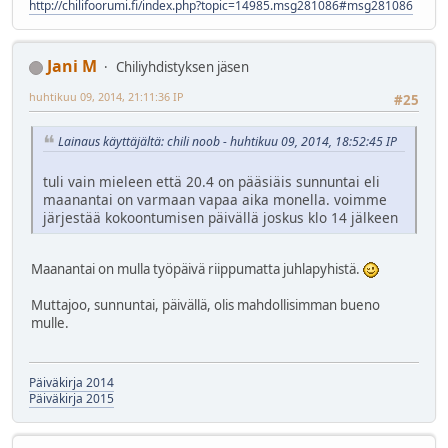
http://chilifoorumi.fi/index.php?topic=14985.msg281086#msg281086
Jani M
Chiliyhdistyksen jäsen
huhtikuu 09, 2014, 21:11:36 IP
#25
Lainaus käyttäjältä: chili noob - huhtikuu 09, 2014, 18:52:45 IP
tuli vain mieleen että 20.4 on pääsiäis sunnuntai eli
maanantai on varmaan vapaa aika monella. voimme
järjestää kokoontumisen päivällä joskus klo 14 jälkeen
Maanantai on mulla työpäivä riippumatta juhlapyhistä.
Muttajoo, sunnuntai, päivällä, olis mahdollisimman bueno
mulle.
Päiväkirja 2014
Päiväkirja 2015