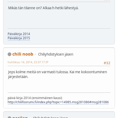
Mikäs tän tilanne on? Alkaa h-hetki lähestyä.
Päiväkirja 2014
Päiväkirja 2015
chili noob
Chiliyhdistyksen jäsen
huhtikuu 14, 2014, 23:37:17 IP
#32
Jeps kolme meitä on varmasti tulossa. Kai me kokoontuminen
järjestetään.
päivä kirja 2014 (ensimmäinen kausi)
http://chilifoorumi.fi/index.php?topic=14985.msg281086#msg281086
pasilan