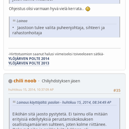
Ohjeistus olisi varmaan hyvä vielä kerrata..
Lainaa
• Jaostoon tulee valita puheenjohtaja, sihteeri ja
rahastonhoitaja
-Hirttotuomion saanut halusi viimeiseksi toiveekseen sätkiä-
YLÖJÄRVEN POLTE 2014
YLÖJÄRVEN POLTE 2013
chili noob
Chiliyhdistyksen jäsen
huhtikuu 15, 2014, 10:37:09 AP
#35
Lainaus käyttäjältä: pasilan - huhtikuu 15, 2014, 08:34:49 AP
Eiköhän sitä jaosto pystytetä. Ei tainnu olla mitään
erityisiä edellytyksiä perustamiskokouksen
osallistujamäärien suhteen, joten kolme riittänee.