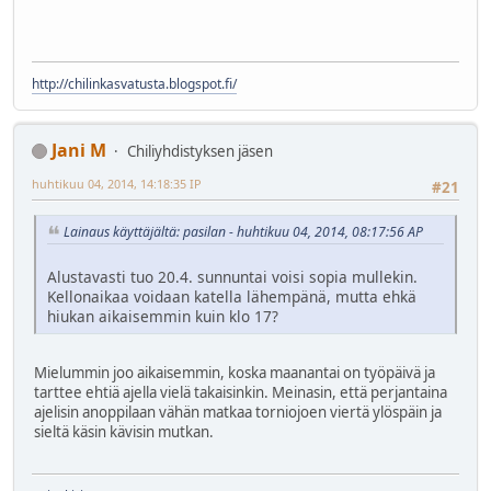
http://chilinkasvatusta.blogspot.fi/
Jani M
Chiliyhdistyksen jäsen
huhtikuu 04, 2014, 14:18:35 IP
#21
Lainaus käyttäjältä: pasilan - huhtikuu 04, 2014, 08:17:56 AP
Alustavasti tuo 20.4. sunnuntai voisi sopia mullekin.
Kellonaikaa voidaan katella lähempänä, mutta ehkä
hiukan aikaisemmin kuin klo 17?
Mielummin joo aikaisemmin, koska maanantai on työpäivä ja
tarttee ehtiä ajella vielä takaisinkin. Meinasin, että perjantaina
ajelisin anoppilaan vähän matkaa torniojoen viertä ylöspäin ja
sieltä käsin kävisin mutkan.