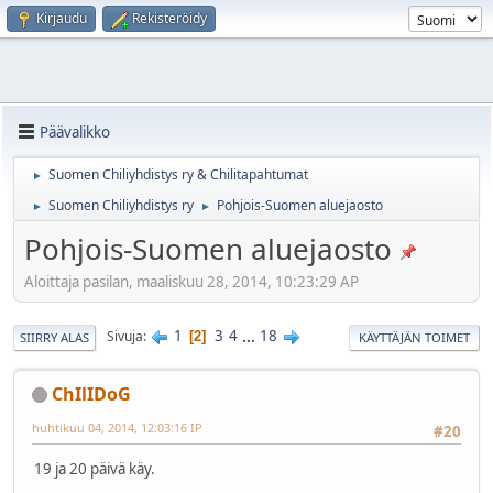
Kirjaudu
Rekisteröidy
Päävalikko
Suomen Chiliyhdistys ry & Chilitapahtumat
►
Suomen Chiliyhdistys ry
Pohjois-Suomen aluejaosto
►
►
Pohjois-Suomen aluejaosto
Aloittaja pasilan, maaliskuu 28, 2014, 10:23:29 AP
1
3
4
...
18
Sivuja
2
SIIRRY ALAS
KÄYTTÄJÄN TOIMET
ChIlIDoG
huhtikuu 04, 2014, 12:03:16 IP
#20
19 ja 20 päivä käy.