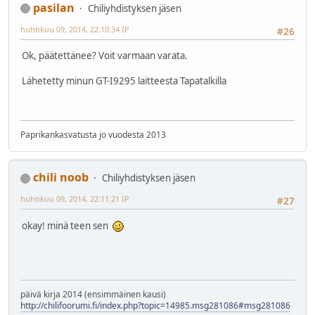
pasilan
Chiliyhdistyksen jäsen
huhtikuu 09, 2014, 22:10:34 IP
#26
Ok, päätettänee? Voit varmaan varata.
Lähetetty minun GT-I9295 laitteesta Tapatalkilla
Paprikankasvatusta jo vuodesta 2013
chili noob
Chiliyhdistyksen jäsen
huhtikuu 09, 2014, 22:11:21 IP
#27
okay! minä teen sen
päivä kirja 2014 (ensimmäinen kausi)
http://chilifoorumi.fi/index.php?topic=14985.msg281086#msg281086