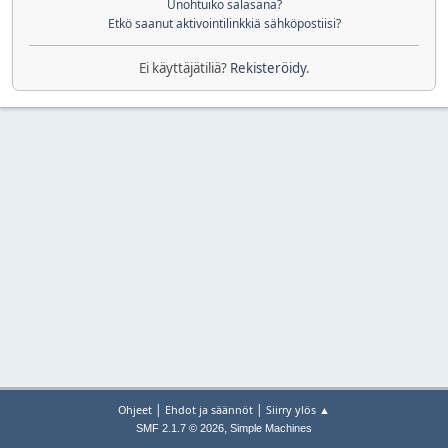
Unohtuiko salasana?
Etkö saanut aktivointilinkkiä sähköpostiisi?
Ei käyttäjätiliä?
Rekisteröidy
.
|
|
Ohjeet
Ehdot ja säännöt
Siirry ylös ▲
,
SMF 2.1.7 © 2026
Simple Machines