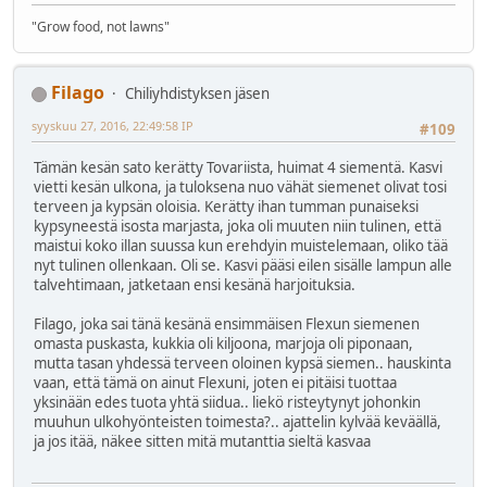
"Grow food, not lawns"
Filago
Chiliyhdistyksen jäsen
syyskuu 27, 2016, 22:49:58 IP
#109
Tämän kesän sato kerätty Tovariista, huimat 4 siementä. Kasvi
vietti kesän ulkona, ja tuloksena nuo vähät siemenet olivat tosi
terveen ja kypsän oloisia. Kerätty ihan tumman punaiseksi
kypsyneestä isosta marjasta, joka oli muuten niin tulinen, että
maistui koko illan suussa kun erehdyin muistelemaan, oliko tää
nyt tulinen ollenkaan. Oli se. Kasvi pääsi eilen sisälle lampun alle
talvehtimaan, jatketaan ensi kesänä harjoituksia.
Filago, joka sai tänä kesänä ensimmäisen Flexun siemenen
omasta puskasta, kukkia oli kiljoona, marjoja oli piponaan,
mutta tasan yhdessä terveen oloinen kypsä siemen.. hauskinta
vaan, että tämä on ainut Flexuni, joten ei pitäisi tuottaa
yksinään edes tuota yhtä siidua.. liekö risteytynyt johonkin
muuhun ulkohyönteisten toimesta?.. ajattelin kylvää keväällä,
ja jos itää, näkee sitten mitä mutanttia sieltä kasvaa