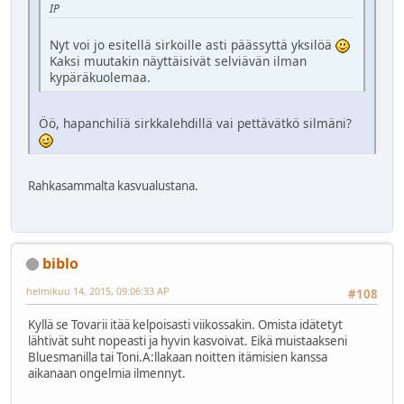
IP
Nyt voi jo esitellä sirkoille asti päässyttä yksilöä
Kaksi muutakin näyttäisivät selviävän ilman
kypäräkuolemaa.
Öö, hapanchiliä sirkkalehdillä vai pettävätkö silmäni?
Rahkasammalta kasvualustana.
biblo
helmikuu 14, 2015, 09:06:33 AP
#108
Kyllä se Tovarii itää kelpoisasti viikossakin. Omista idätetyt
lähtivät suht nopeasti ja hyvin kasvoivat. Eikä muistaakseni
Bluesmanilla tai Toni.A:llakaan noitten itämisien kanssa
aikanaan ongelmia ilmennyt.