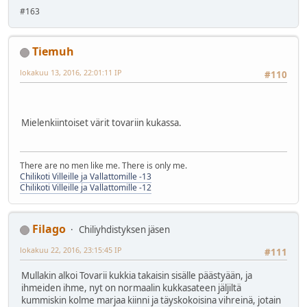
#163
Tiemuh
lokakuu 13, 2016, 22:01:11 IP
#110
Mielenkiintoiset värit tovariin kukassa.
There are no men like me. There is only me.
Chilikoti Villeille ja Vallattomille -13
Chilikoti Villeille ja Vallattomille -12
Filago
Chiliyhdistyksen jäsen
lokakuu 22, 2016, 23:15:45 IP
#111
Mullakin alkoi Tovarii kukkia takaisin sisälle päästyään, ja
ihmeiden ihme, nyt on normaalin kukkasateen jäljiltä
kummiskin kolme marjaa kiinni ja täyskokoisina vihreinä, jotain