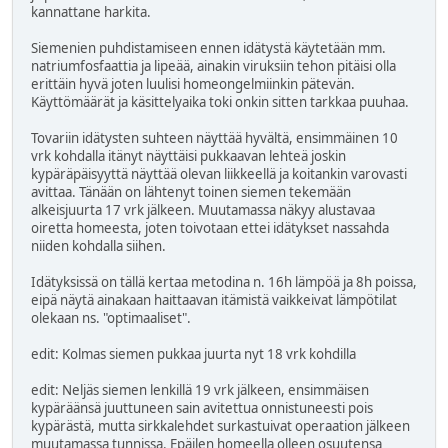
kannattane harkita.
Siemenien puhdistamiseen ennen idätystä käytetään mm.
natriumfosfaattia ja lipeää, ainakin viruksiin tehon pitäisi olla
erittäin hyvä joten luulisi homeongelmiinkin pätevän.
Käyttömäärät ja käsittelyaika toki onkin sitten tarkkaa puuhaa.
Tovariin idätysten suhteen näyttää hyvältä, ensimmäinen 10
vrk kohdalla itänyt näyttäisi pukkaavan lehteä joskin
kypäräpäisyyttä näyttää olevan liikkeellä ja koitankin varovasti
avittaa. Tänään on lähtenyt toinen siemen tekemään
alkeisjuurta 17 vrk jälkeen. Muutamassa näkyy alustavaa
oiretta homeesta, joten toivotaan ettei idätykset nassahda
niiden kohdalla siihen.
Idätyksissä on tällä kertaa metodina n. 16h lämpöä ja 8h poissa,
eipä näytä ainakaan haittaavan itämistä vaikkeivat lämpötilat
olekaan ns. "optimaaliset".
edit: Kolmas siemen pukkaa juurta nyt 18 vrk kohdilla
edit: Neljäs siemen lenkillä 19 vrk jälkeen, ensimmäisen
kypäräänsä juuttuneen sain avitettua onnistuneesti pois
kypärästä, mutta sirkkalehdet surkastuivat operaation jälkeen
muutamassa tunnissa. Epäilen homeella olleen osuutensa