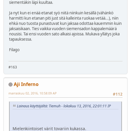
siementäkin läpi kuultaa.
Ja nyt kun ei enää etanat syö niitä niinkuin kesällä (vähänkö
harmitti kun etanan piti just sitä kalleinta ruokaa vetää...), niin
ehkä nuo tuosta punastuvat kun jaksaa odottaa kauemmin kuin
jaksaisikaan. Ties vaikka vuoden siemensadon kappalemäärä
nousisi. Tai ensi vuoden sato alkaisi ajoissa. Mukava yllätys joka
tapauksessa.
Filago
#163
Aji Inferno
marraskuu 02, 2016, 10:58:09 AP
#112
Lainaus käyttäjältä: Tiemuh - lokakuu 13, 2016, 22:01:11 IP
Mielenkiintoiset värit tovariin kukassa.