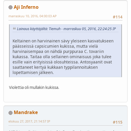
Aji Inferno
marraskuu 10, 2016, 04:00:03 AP
#114
Lainaus käyttäjältä: Tiemuh - marraskuu 05, 2016, 22:24:25 IP
Keltainen on harvinainen sävy yleiseen kasvatukseen
päässeissä capsicumien kukissa, mutta vielä
harvinaisempaa on nähdä purppuraa C. tovariin
kukassa. Taitaa olla sellainen ominaisuus joka tulee
esille vain erityisissä olosuhteissa. Antosyaanit ovat
saattaneet kertyä kukkaan typpilannoituksen
lopettamisen jälkeen.
Violettia oli mullakin kukissa.
Mandrake
elokuu 27, 2017, 21:14:57 IP
#115