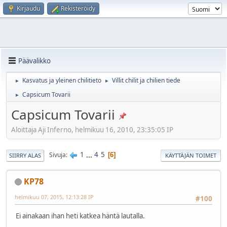
Kirjaudu
Rekisteröidy
Päävalikko
Kasvatus ja yleinen chilitieto
Villit chilit ja chilien tiede
►
►
Capsicum Tovarii
►
Capsicum Tovarii
Aloittaja Aji Inferno, helmikuu 16, 2010, 23:35:05 IP
1
...
4
5
Sivuja
6
SIIRRY ALAS
KÄYTTÄJÄN TOIMET
KP78
helmikuu 07, 2015, 12:13:28 IP
#100
Ei ainakaan ihan heti katkea häntä lautalla.