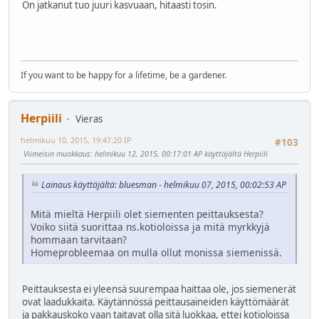
On jatkanut tuo juuri kasvuaan, hitaasti tosin.
If you want to be happy for a lifetime, be a gardener.
Herpiili
Vieras
helmikuu 10, 2015, 19:47:20 IP
#103
Viimeisin muokkaus
: helmikuu 12, 2015, 00:17:01 AP käyttäjältä Herpiili
Lainaus käyttäjältä: bluesman - helmikuu 07, 2015, 00:02:53 AP
Mitä mieltä Herpiili olet siementen peittauksesta?
Voiko siitä suorittaa ns.kotioloissa ja mitä myrkkyjä
hommaan tarvitaan?
Homeprobleemaa on mulla ollut monissa siemenissä.
Peittauksesta ei yleensä suurempaa haittaa ole, jos siemenerät
ovat laadukkaita. Käytännössä peittausaineiden käyttömäärät
ja pakkauskoko vaan taitavat olla sitä luokkaa, ettei kotioloissa