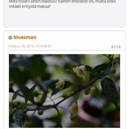
Miltä tovarii sitten maistuu? tulinen ilmeisesti on, mutta onko
mitään erityistä makua?
bluesman
lokakuu 28, 2019, 18:14:46 IP
#116