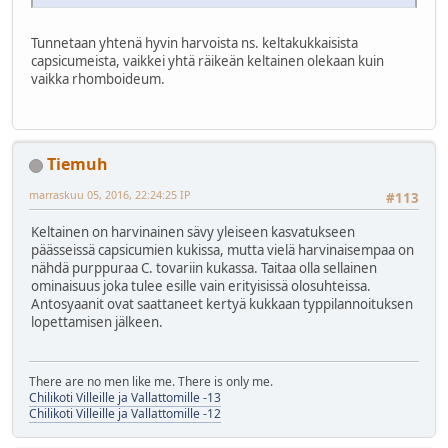
Tunnetaan yhtenä hyvin harvoista ns. keltakukkaisista
capsicumeista, vaikkei yhtä räikeän keltainen olekaan kuin
vaikka rhomboideum.
Tiemuh
marraskuu 05, 2016, 22:24:25 IP
#113
Keltainen on harvinainen sävy yleiseen kasvatukseen
päässeissä capsicumien kukissa, mutta vielä harvinaisempaa on
nähdä purppuraa C. tovariin kukassa. Taitaa olla sellainen
ominaisuus joka tulee esille vain erityisissä olosuhteissa.
Antosyaanit ovat saattaneet kertyä kukkaan typpilannoituksen
lopettamisen jälkeen.
There are no men like me. There is only me.
Chilikoti Villeille ja Vallattomille -13
Chilikoti Villeille ja Vallattomille -12