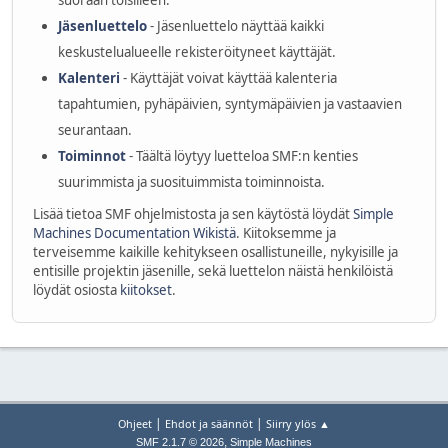
suoraan toisilleen.
Jäsenluettelo
- Jäsenluettelo näyttää kaikki
keskustelualueelle rekisteröityneet käyttäjät.
Kalenteri
- Käyttäjät voivat käyttää kalenteria
tapahtumien, pyhäpäivien, syntymäpäivien ja vastaavien
seurantaan.
Toiminnot
- Täältä löytyy luetteloa SMF:n kenties
suurimmista ja suosituimmista toiminnoista.
Lisää tietoa SMF ohjelmistosta ja sen käytöstä löydät
Simple
Machines Documentation Wikistä
. Kiitoksemme ja
terveisemme kaikille kehitykseen osallistuneille, nykyisille ja
entisille projektin jäsenille, sekä luettelon näistä henkilöistä
löydät osiosta
kiitokset
.
|
|
Ohjeet
Ehdot ja säännöt
Siirry ylös ▲
,
SMF 2.1.7 © 2026
Simple Machines