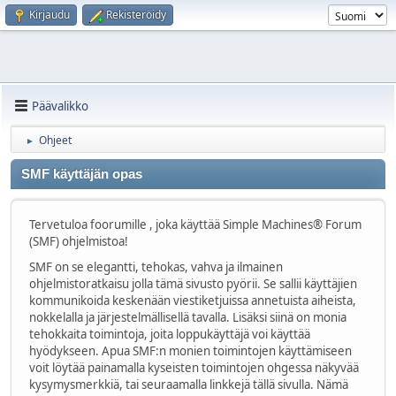
Kirjaudu
Rekisteröidy
Päävalikko
Ohjeet
►
SMF käyttäjän opas
Tervetuloa foorumille , joka käyttää Simple Machines® Forum
(SMF) ohjelmistoa!
SMF on se elegantti, tehokas, vahva ja ilmainen
ohjelmistoratkaisu jolla tämä sivusto pyörii. Se sallii käyttäjien
kommunikoida keskenään viestiketjuissa annetuista aiheista,
nokkelalla ja järjestelmällisellä tavalla. Lisäksi siinä on monia
tehokkaita toimintoja, joita loppukäyttäjä voi käyttää
hyödykseen. Apua SMF:n monien toimintojen käyttämiseen
voit löytää painamalla kyseisten toimintojen ohgessa näkyvää
kysymysmerkkiä, tai seuraamalla linkkejä tällä sivulla. Nämä