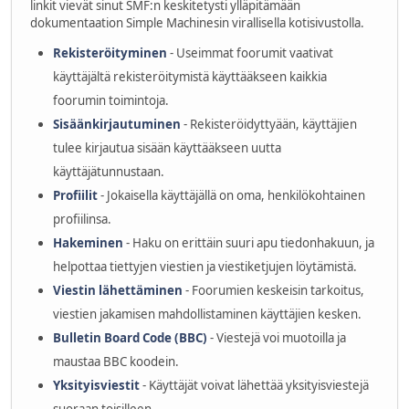
linkit vievät sinut SMF:n keskitetysti ylläpitämään
dokumentaation Simple Machinesin virallisella kotisivustolla.
Rekisteröityminen
- Useimmat foorumit vaativat
käyttäjältä rekisteröitymistä käyttääkseen kaikkia
foorumin toimintoja.
Sisäänkirjautuminen
- Rekisteröidyttyään, käyttäjien
tulee kirjautua sisään käyttääkseen uutta
käyttäjätunnustaan.
Profiilit
- Jokaisella käyttäjällä on oma, henkilökohtainen
profiilinsa.
Hakeminen
- Haku on erittäin suuri apu tiedonhakuun, ja
helpottaa tiettyjen viestien ja viestiketjujen löytämistä.
Viestin lähettäminen
- Foorumien keskeisin tarkoitus,
viestien jakamisen mahdollistaminen käyttäjien kesken.
Bulletin Board Code (BBC)
- Viestejä voi muotoilla ja
maustaa BBC koodein.
Yksityisviestit
- Käyttäjät voivat lähettää yksityisviestejä