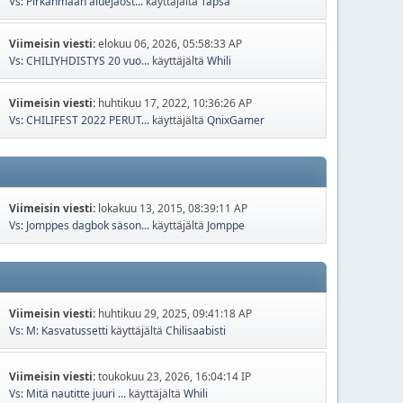
Vs: Pirkanmaan aluejaost...
käyttäjältä
Tapsa
Viimeisin viesti:
elokuu 06, 2026, 05:58:33 AP
Vs: CHILIYHDISTYS 20 vuo...
käyttäjältä
Whili
Viimeisin viesti:
huhtikuu 17, 2022, 10:36:26 AP
Vs: CHILIFEST 2022 PERUT...
käyttäjältä
QnixGamer
Viimeisin viesti:
lokakuu 13, 2015, 08:39:11 AP
Vs: Jomppes dagbok säson...
käyttäjältä
Jomppe
Viimeisin viesti:
huhtikuu 29, 2025, 09:41:18 AP
Vs: M: Kasvatussetti
käyttäjältä
Chilisaabisti
Viimeisin viesti:
toukokuu 23, 2026, 16:04:14 IP
Vs: Mitä nautitte juuri ...
käyttäjältä
Whili