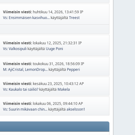
Viimeisin viesti:
huhtikuu 14, 2026, 13:41:59 IP
Vs: Ensimmäisen kasvihuo...
käyttäjältä
Treest
Viimeisin viesti:
lokakuu 12, 2025, 21:32:31 IP
Vs: Valkosipuli
käyttäjältä
Uuge Poni
Viimeisin viesti:
toukokuu 31, 2026, 18:56:09 IP
M: AjiCristal, LemonDrop...
käyttäjältä
Pepperi
Viimeisin viesti:
kesäkuu 23, 2025, 10:43:12 AP
Vs: Kaukalo tai säiliö?
käyttäjältä
Makela
Viimeisin viesti:
lokakuu 06, 2025, 09:44:10 AP
Vs: Suurin mikävaan chin...
käyttäjältä
akselsson1