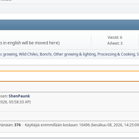
Viestit: 6
ics in english will be moved here)
Aiheet: 3
c growing
Wild Chiles
Bonchi
Other growing & lighting
Processing & Cooking
S
äsen:
ShenPaunk
2026, 05:58:33 AP)
n tänään:
376
- Käyttäjiä enimmillään koskaan: 16496 (kesäkuu 08, 2026, 14:25:09