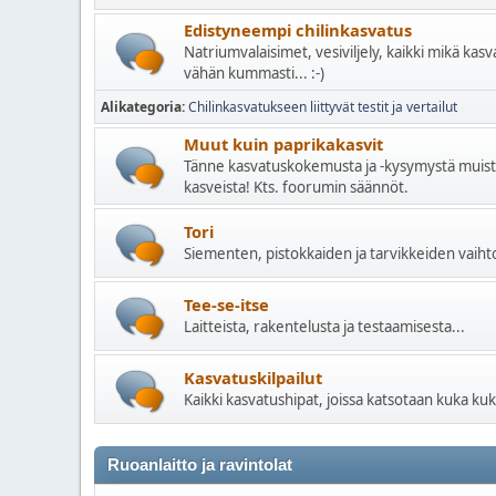
Edistyneempi chilinkasvatus
Natriumvalaisimet, vesiviljely, kaikki mikä kas
vähän kummasti... :-)
Alikategoria
Chilinkasvatukseen liittyvät testit ja vertailut
Muut kuin paprikakasvit
Tänne kasvatuskokemusta ja -kysymystä muista r
kasveista! Kts. foorumin säännöt.
Tori
Siementen, pistokkaiden ja tarvikkeiden vaihto
Tee-se-itse
Laitteista, rakentelusta ja testaamisesta...
Kasvatuskilpailut
Kaikki kasvatushipat, joissa katsotaan kuka kuk
Ruoanlaitto ja ravintolat