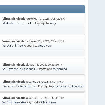
Viimeisin viesti:
toukokuu 17, 2026, 00:10:38 AP
Mullasta veteen ja riski...
käyttäjältä
longi
Viimeisin viesti:
heinäkuu 25, 2026, 19:46:00 IP
Vs: UG Chilit '26
käyttäjältä
Uuge Poni
Viimeisin viesti:
elokuu 18, 2024, 20:33:56 IP
Vs: Cayenne ja Cayenne L...
käyttäjältä
Megamind
Viimeisin viesti:
kesäkuu 06, 2026, 13:21:40 IP
Capsicum Flexuosum talv...
käyttäjältä
Jeejeejeejeechilipäivitys
Viimeisin viesti:
lokakuu 13, 2024, 18:23:18 IP
Vs: Chilin kasvatus
käyttäjältä
Chili Bonsai