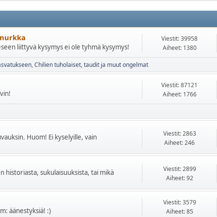
n nurkka
Viestit: 39958
eeseen liittyvä kysymys ei ole tyhmä kysymys!
Aiheet: 1380
kasvatukseen
Chilien tuholaiset, taudit ja muut ongelmat
Viestit: 87121
vin!
Aiheet: 1766
Viestit: 2863
uvauksin. Huom! Ei kyselyille, vain
Aiheet: 246
Viestit: 2899
n historiasta, sukulaisuuksista, tai mikä
Aiheet: 92
Viestit: 3579
om: äänestyksiä! :)
Aiheet: 85