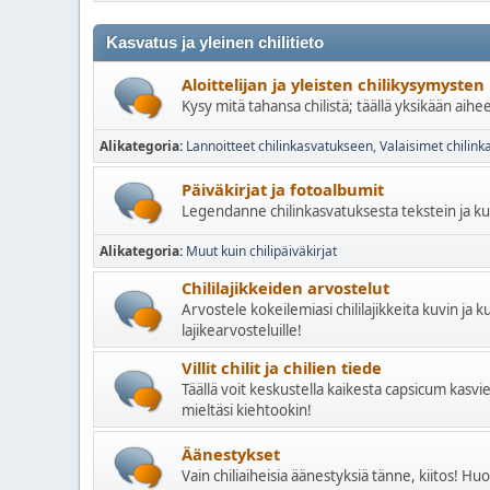
Kasvatus ja yleinen chilitieto
Aloittelijan ja yleisten chilikysymyste
Kysy mitä tahansa chilistä; täällä yksikään aih
Alikategoria
Lannoitteet chilinkasvatukseen
Valaisimet chilin
Päiväkirjat ja fotoalbumit
Legendanne chilinkasvatuksesta tekstein ja ku
Alikategoria
Muut kuin chilipäiväkirjat
Chililajikkeiden arvostelut
Arvostele kokeilemiasi chililajikkeita kuvin ja k
lajikearvosteluille!
Villit chilit ja chilien tiede
Täällä voit keskustella kaikesta capsicum kasvie
mieltäsi kiehtookin!
Äänestykset
Vain chiliaiheisia äänestyksiä tänne, kiitos! Hu