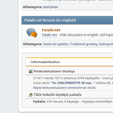
Alikategoria
Jäkätijäkäti
Fatalii.net forums (in english)
Fatalii.net
Fatalii.net
- chile discussion in english. (All top
Alikategoria
Fatalii.net updates
Traditional growing
Hydroponi
- Informaatiokeskus
Keskustelualueen tilastoja
311417 viestiä 10713 aiheessa 6709 käyttäjältä - Uusin j
Uusin viesti:
"
Vs: CHILIYHDISTYS 20 vuo...
"
(elokuu 06, 
Näytä keskustelualueen viimeisimmät viestit.
Tällä hetkellä käyttäjiä paikalla
Paikalla:
376 Vieraat, 0 Käyttäjiä - Käyttäjiä enimmillää