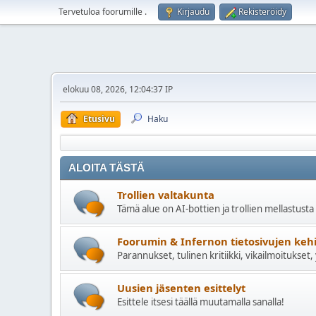
Tervetuloa foorumille
.
Kirjaudu
Rekisteröidy
elokuu 08, 2026, 12:04:37 IP
Etusivu
Haku
ALOITA TÄSTÄ
Trollien valtakunta
Tämä alue on AI-bottien ja trollien mellastusta
Foorumin & Infernon tietosivujen keh
Parannukset, tulinen kritiikki, vikailmoitukset,
Uusien jäsenten esittelyt
Esittele itsesi täällä muutamalla sanalla!