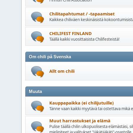
Finnish Chili Association
Chilitapahtumat / -tapaamiset
Kaikkea chiliväen keskinäisistä kokoontumisist
CHILIFEST FINLAND
Täällä kaikki vuosittaisista Chilifesteistä!
Om chili på Svenska
Allt om chili
Muuta
Kauppapaikka (ei chilijutuille)
Tänne vaan kaikki myytävä tai ostettava mikä ei
Muut harrastukset ja elämä
Pulise täällä chilin ulkopuolisesta elämästäsi, s
mielipiteet ja valitukset "Jäkätijäkäti"-osastolle,