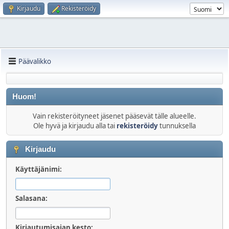
Kirjaudu
Rekisteröidy
Päävalikko
Huom!
Vain rekisteröityneet jäsenet pääsevät tälle alueelle.
Ole hyvä ja kirjaudu alla tai
rekisteröidy
tunnuksella
Kirjaudu
Käyttäjänimi:
Salasana:
Kirjautumisajan kesto: