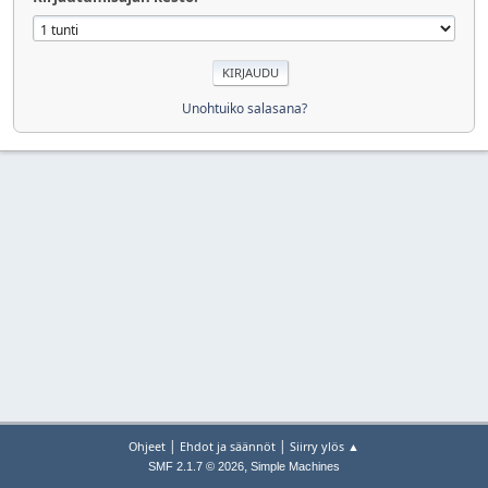
Unohtuiko salasana?
|
|
Ohjeet
Ehdot ja säännöt
Siirry ylös ▲
,
SMF 2.1.7 © 2026
Simple Machines