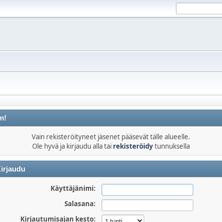
m!
Vain rekisteröityneet jäsenet pääsevät tälle alueelle.
Ole hyvä ja kirjaudu alla tai
rekisteröidy
tunnuksella
irjaudu
Käyttäjänimi:
Salasana:
Kirjautumisajan kesto: