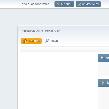
Tervetuloa foorumille
.
Kirjaudu
Rekisteröidy
elokuu 08, 2026, 19:53:39 IP
Etusivu
Haku
Huo
K