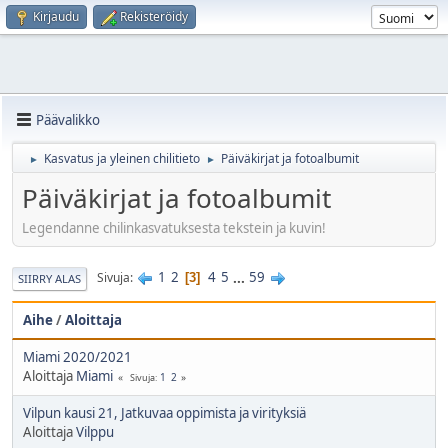
Kirjaudu
Rekisteröidy
Päävalikko
Kasvatus ja yleinen chilitieto
Päiväkirjat ja fotoalbumit
►
►
Päiväkirjat ja fotoalbumit
Legendanne chilinkasvatuksesta tekstein ja kuvin!
1
2
4
5
...
59
Sivuja
3
SIIRRY ALAS
Aihe
/
Aloittaja
Miami 2020/2021
Aloittaja
Miami
1
2
Sivuja
Vilpun kausi 21, Jatkuvaa oppimista ja virityksiä
Aloittaja
Vilppu