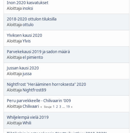
Inon 2020 kasvatukset
Aloittaja
inoksi
2018-2020 ottulon tiluksilla
Aloittaja
ottulo
Ylviksen kausi 2020
Aloittaja
Ylvis
Parvekekausi 2019 ja sadon määrä
Aloittaja
el pimiento
Jussan kausi 2020
Aloittaja
jussa
Nightfrost "Herääminen horroksesta" 2020
Aloittaja
Nightfrost89
Peru parvekkeelle - Chilivaarin '009
Aloittaja
Chilivaari
1
2
3
...
19
Sivuja
Whiljelempä vielä 2019
Aloittaja
Whili