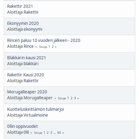
Rakettir 2021
Aloittaja
Rakettir
Ekonyymin 2020
Aloittaja
ekonyymi
Rincen paluu 10 vuoden jälkeen - 2020
Aloittaja
Rince
1
2
Sivuja
Bläkkärin kausi 2021
Aloittaja
bläkkäri
Rakettir Kausi 2020
Aloittaja
Rakettir
MorugaReaper 2020
Aloittaja MorugaReaper
1
2
3
Sivuja
Kuotteluskeittämön tulimarjoi
Aloittaja
Virtualmoine
0llin oppivuodet
Aloittaja
0lli
1
2
3
...
65
Sivuja