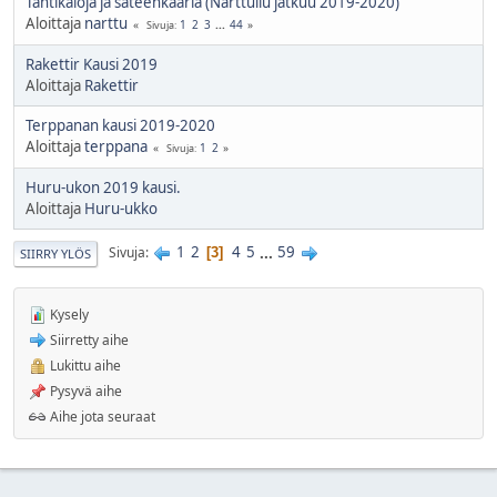
Tähtikaloja ja sateenkaaria (Narttuilu jatkuu 2019-2020)
Aloittaja
narttu
1
2
3
...
44
Sivuja
Rakettir Kausi 2019
Aloittaja
Rakettir
Terppanan kausi 2019-2020
Aloittaja
terppana
1
2
Sivuja
Huru-ukon 2019 kausi.
Aloittaja
Huru-ukko
1
2
4
5
...
59
Sivuja
3
SIIRRY YLÖS
Kysely
Siirretty aihe
Lukittu aihe
Pysyvä aihe
Aihe jota seuraat