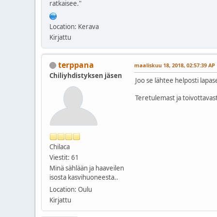
ratkaisee."
Location: Kerava
Kirjattu
terppana
maaliskuu 18, 2018, 02:57:39 AP
Chiliyhdistyksen jäsen
Joo se lähtee helposti lapa
Teretulemast ja toivottavast
Chilaca
Viestit: 61
Minä sählään ja haaveilen
isosta kasvihuoneesta..
Location: Oulu
Kirjattu