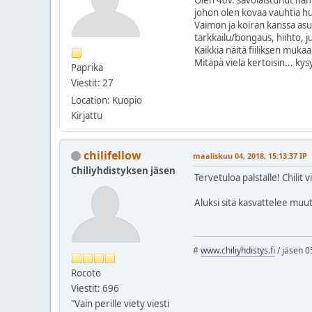
johon olen kovaa vauhtia 
Vaimon ja koiran kanssa asu
tarkkailu/bongaus, hiihto, j
Kaikkia näitä fiiliksen mukaa
Mitäpä vielä kertoisin... ky
Paprika
Viestit: 27
Location: Kuopio
Kirjattu
chilifellow
maaliskuu 04, 2018, 15:13:37 IP
Chiliyhdistyksen jäsen
Tervetuloa palstalle! Chilit
Aluksi sitä kasvattelee muu
#
www.chiliyhdistys.fi
/ jäsen 0
Rocoto
Viestit: 696
"Vain perille viety viesti