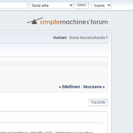
Uutiset:
Iloista kasvatuskautta !!
« Edellinen
-
Seuraava »
TULOSTA
astaan konttaus asteella vielä.. kiinnostavaa puuhaa