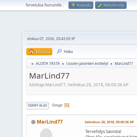
Tervetuloa foorumille
.
Kirjaudu
Rekisteröidy
elokuu 07, 2026, 20:42:05 IP
Etusivu
Haku
ALOITA TÄSTÄ
Uusien jäsenten esittelyt
MarLind77
►
►
►
MarLind77
Aloittaja MarLind77, helmikuu 28, 2018, 00:00:36 AP
Sivuja
1
SIIRRY ALAS
MarLind77
helmikuu 28, 2018, 00:00:36 AP
Tervehdys Savosta!
Olen 40v. savolaistunut häm