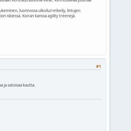
ukeminen, luonnossa ulkoilu/retkeily, lintujen
ion iskiessä. Koiran kanssa agility treenejä.
#1
 ja satoisaa kautta.