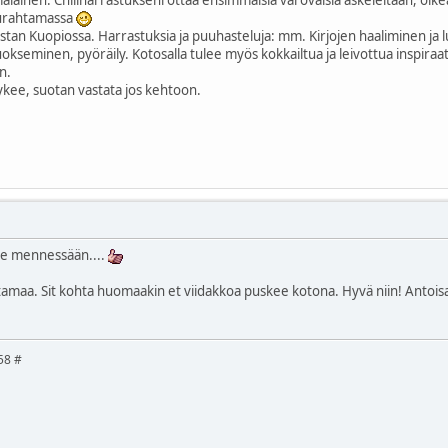
hurahtamassa
stan Kuopiossa. Harrastuksia ja puuhasteluja: mm. Kirjojen haaliminen ja l
uokseminen, pyöräily. Kotosalla tulee myös kokkailtua ja leivottua inspiraat
n.
sykee, suotan vastata jos kehtoon.
 vie mennessään....
tamaa. Sit kohta huomaakin et viidakkoa puskee kotona. Hyvä niin! Antoisaa
58 #