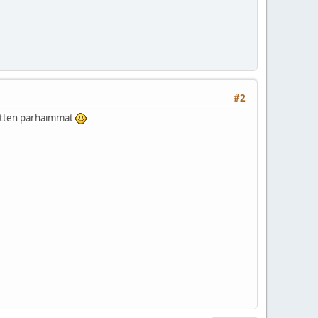
#2
n sitten parhaimmat