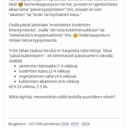
tätä?
Siemenkaupoissa eri termit, ja vissiin eri ajankohdasta
alkaa nämä "päiviä kypsymiseen" tms. Joissain on vain
"aikainen" tai "keski- tai myöhäinen kausi."
Osalla päivät lasketaan "ensimäisten tosilehtien
ilmestymisestä", osalla "siirrosta kukkimisruukkuun" tai
"viimeisestä transplantaatiosta" tms.
Osalla kaupoista ei
mitään tietoa kypsymisestä.
Yritin tähän tauluun kerätä eri kaupoista näitä tietoja. Tässä
"päiviä kukkimiseen" - eli oletettavasti päivänumero oikealla
sisältää:
siementen itämisaika (1-4 viikkoa)
tosilehtien kasvu (2-4 viikkoa)
vegetatiivinen vaihe (4-6 viikkoa)
kukkimisen alkaminen (4-6 viikkoa)
eli 9-20 viikkoa, 2-5 kk.
Miltä näyttää, meneeköhän näillä tiedoilla suunnilleen oikein?
@ugponics - UG Chilit päiväkirjat
2024
-
2025
-
2026