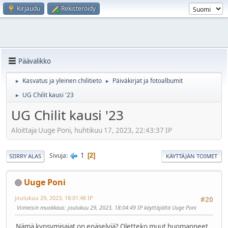
Kirjaudu
Rekisteröidy
Päävalikko
Kasvatus ja yleinen chilitieto
Päiväkirjat ja fotoalbumit
►
►
UG Chilit kausi '23
►
UG Chilit kausi '23
Aloittaja Uuge Poni, huhtikuu 17, 2023, 22:43:37 IP
1
Sivuja
2
SIIRRY ALAS
KÄYTTÄJÄN TOIMET
Uuge Poni
joulukuu 29, 2023, 18:01:48 IP
#20
Viimeisin muokkaus
: joulukuu 29, 2023, 18:04:49 IP käyttäjältä Uuge Poni
Nämä kypsymisajat on epäselviä? Oletteko muut huomanneet