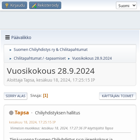
Kirjaudu
Rekisteröidy
Päävalikko
Suomen Chiliyhdistys ry & Chilitapahtumat
►
Chilitapahtumat / -tapaamiset
Vuosikokous 28.9.2024
►
►
Vuosikokous 28.9.2024
Aloittaja Tapsa, kesäkuu 18, 2024, 17:25:15 IP
Sivuja
1
SIIRRY ALAS
KÄYTTÄJÄN TOIMET
Tapsa
Chiliyhdistyksen hallitus
kesäkuu 18, 2024, 17:25:15 IP
Viimeisin muokkaus
: kesäkuu 18, 2024, 17:27:36 IP käyttäjältä Tapsa
Tänä vuonna Suomen Chiliyhdistys ry:n jäsenkokous ja