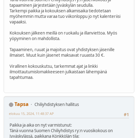
tapaaminen järjestetään Jyväskylän seudulla.
Tarkempi paikka ja kokouksen alkamisaika tiedotetaan
myöhemmin mutta varaa tuo viikonloppu jo nyt kalenteriisi
vapaaksi.
Kokouksen jälkeen meillä on ruokailu ja illanviettoa. Myös
yöpyminen on mahdollista.
Tapaaminen, ruuat ja majoitus ovat yhdistyksen jäsenille
ilmaiset. Muut kuin jäsenet maksavat ruuasta 30 €.
Virallinen kokouskutsu, tarkemmat ajat ja linkki
ilmoittautumislomakkeeseen julkaistaan lähempänä
tapahtumaa.
Tapsa
Chiliyhdistyksen hallitus
elokuu 15, 2024, 11:48:37 AP
#1
Paikka ja aika on nyt varmistunut:
Tänä vuonna Suomen Chiliyhdistys ry:n vuosikokous on
Jyväskylässä, paikkana Könkkölän tila: