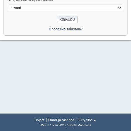
Unohtuiko salasana?
|
|
Ohjeet
Ehdot ja säännöt
Siirry ylös ▲
,
SMF 2.1.7 © 2026
Simple Machines