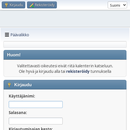
Kirjaudu
Rekisteröidy
Päävalikko
Huom!
Valitettavasti oikeutesi eivät riitä kalenterin katseluun.
Ole hyvä ja kirjaudu alla tai
rekisteröidy
tunnuksella
Kirjaudu
Käyttäjänimi:
Salasana:
Kirjautumisajan kesto: