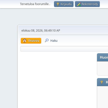
Tervetuloa foorumille
.
Kirjaudu
Rekisteröidy
elokuu 08, 2026, 06:49:10 AP
Etusivu
Haku
Huo
K