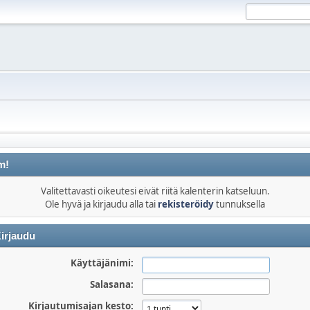
m!
Valitettavasti oikeutesi eivät riitä kalenterin katseluun.
Ole hyvä ja kirjaudu alla tai
rekisteröidy
tunnuksella
irjaudu
Käyttäjänimi:
Salasana:
Kirjautumisajan kesto: