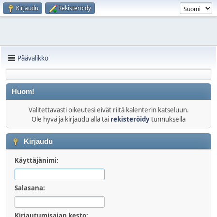
Kirjaudu
Rekisteröidy
Päävalikko
Huom!
Valitettavasti oikeutesi eivät riitä kalenterin katseluun.
Ole hyvä ja kirjaudu alla tai
rekisteröidy
tunnuksella
Kirjaudu
Käyttäjänimi:
Salasana:
Kirjautumisajan kesto: