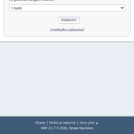
Unohtuiko salasana?
|
|
Ohjeet
Ehdot ja säännöt
Siirry ylös ▲
,
SMF 2.1.7 © 2026
Simple Machines