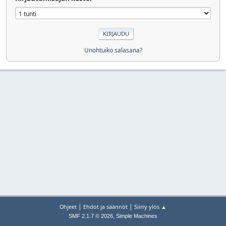
Unohtuiko salasana?
|
|
Ohjeet
Ehdot ja säännöt
Siirry ylös ▲
,
SMF 2.1.7 © 2026
Simple Machines