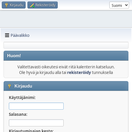
Kirjaudu
Rekisteröidy
Päävalikko
Huom!
Valitettavasti oikeutesi eivät riitä kalenterin katseluun.
Ole hyvä ja kirjaudu alla tai
rekisteröidy
tunnuksella
Kirjaudu
Käyttäjänimi:
Salasana:
Kirjautumisajan kesto: