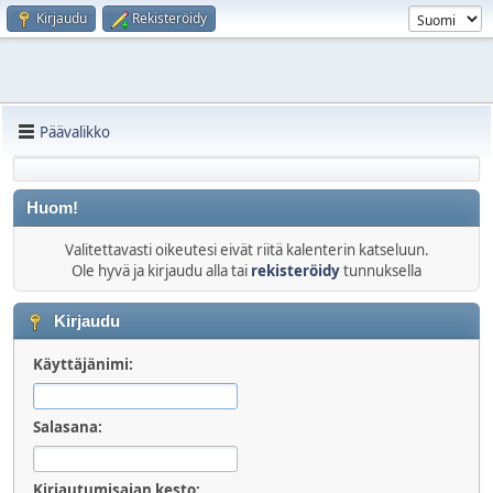
Kirjaudu
Rekisteröidy
Päävalikko
Huom!
Valitettavasti oikeutesi eivät riitä kalenterin katseluun.
Ole hyvä ja kirjaudu alla tai
rekisteröidy
tunnuksella
Kirjaudu
Käyttäjänimi:
Salasana:
Kirjautumisajan kesto: