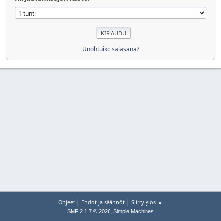
Unohtuiko salasana?
|
|
Ohjeet
Ehdot ja säännöt
Siirry ylös ▲
,
SMF 2.1.7 © 2026
Simple Machines