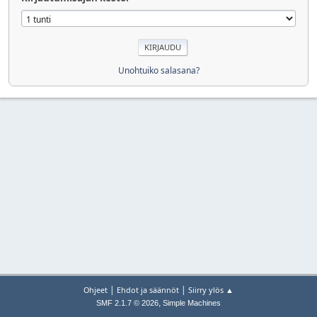
Unohtuiko salasana?
|
|
Ohjeet
Ehdot ja säännöt
Siirry ylös ▲
,
SMF 2.1.7 © 2026
Simple Machines