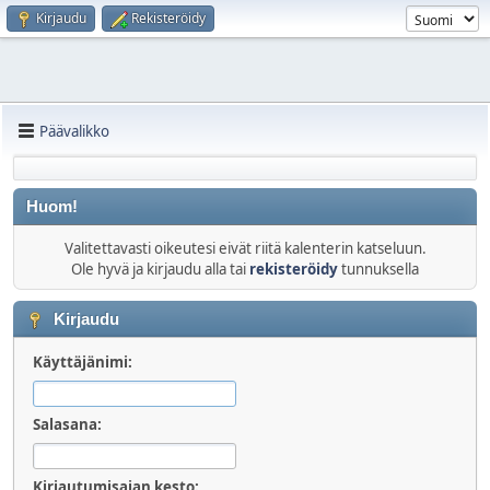
Kirjaudu
Rekisteröidy
Päävalikko
Huom!
Valitettavasti oikeutesi eivät riitä kalenterin katseluun.
Ole hyvä ja kirjaudu alla tai
rekisteröidy
tunnuksella
Kirjaudu
Käyttäjänimi:
Salasana:
Kirjautumisajan kesto: