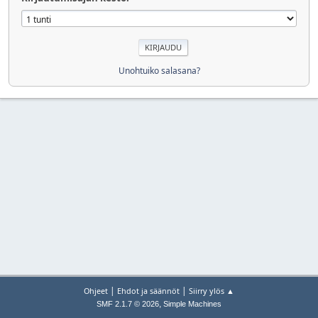
Unohtuiko salasana?
|
|
Ohjeet
Ehdot ja säännöt
Siirry ylös ▲
,
SMF 2.1.7 © 2026
Simple Machines