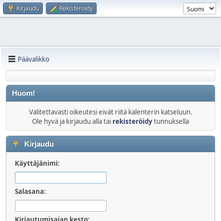
Kirjaudu
Rekisteröidy
Päävalikko
Huom!
Valitettavasti oikeutesi eivät riitä kalenterin katseluun.
Ole hyvä ja kirjaudu alla tai
rekisteröidy
tunnuksella
Kirjaudu
Käyttäjänimi:
Salasana:
Kirjautumisajan kesto: