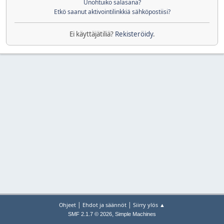
Unohtuiko salasana?
Etkö saanut aktivointilinkkiä sähköpostiisi?
Ei käyttäjätiliä?
Rekisteröidy
.
|
|
Ohjeet
Ehdot ja säännöt
Siirry ylös ▲
,
SMF 2.1.7 © 2026
Simple Machines