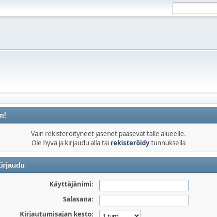
m!
Vain rekisteröityneet jäsenet pääsevät tälle alueelle.
Ole hyvä ja kirjaudu alla tai
rekisteröidy
tunnuksella
irjaudu
Käyttäjänimi:
Salasana:
Kirjautumisajan kesto: