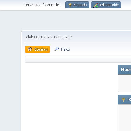
Tervetuloa foorumille
.
Kirjaudu
Rekisteröidy
elokuu 08, 2026, 12:05:57 IP
Etusivu
Haku
Huo
K