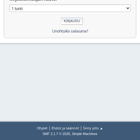
Unohtuiko salasana?
|
|
Ohjeet
Ehdot ja säännöt
Siirry ylös ▲
,
SMF 2.1.7 © 2026
Simple Machines