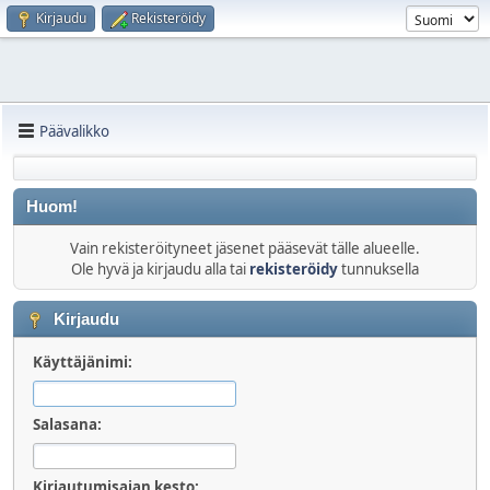
Kirjaudu
Rekisteröidy
Päävalikko
Huom!
Vain rekisteröityneet jäsenet pääsevät tälle alueelle.
Ole hyvä ja kirjaudu alla tai
rekisteröidy
tunnuksella
Kirjaudu
Käyttäjänimi:
Salasana:
Kirjautumisajan kesto: