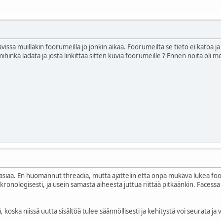
issa muillakin foorumeilla jo jonkin aikaa. Foorumeilta se tieto ei katoa j
mihinkä ladata ja josta linkittää sitten kuvia foorumeille ? Ennen noita oli 
ätä asiaa. En huomannut threadia, mutta ajattelin että onpa mukava lukea fo
ronologisesti, ja usein samasta aiheesta juttua riittää pitkäänkin. Facessa y
 koska niissä uutta sisältöä tulee säännöllisesti ja kehitystä voi seurata ja