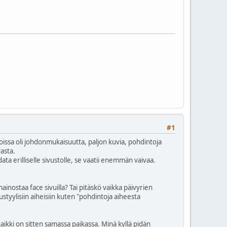
#1
 joissa oli johdonmukaisuutta, paljon kuvia, pohdintoja
asta.
data erilliselle sivustolle, se vaatii enemmän vaivaa.
nostaa face sivuilla? Tai pitäskö vaikka päivyrien
ustyylisiin aiheisiin kuten "pohdintoja aiheesta
aikki on sitten samassa paikassa. Minä kyllä pidän