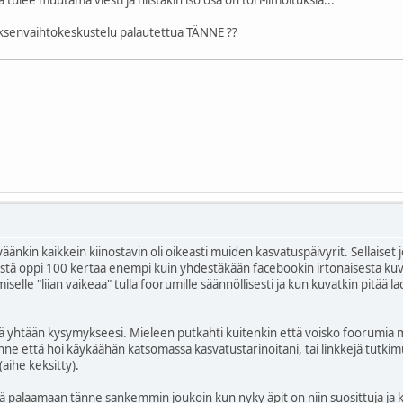
uksenvaihtokeskustelu palautettua TÄNNE ??
yäänkin kaikkein kiinostavin oli oikeasti muiden kasvatuspäivyrit. Sellaiset
Niistä oppi 100 kertaa enempi kuin yhdestäkään facebookin irtonaisesta kuv
selle "liian vaikeaa" tulla foorumille säännöllisesti ja kun kuvatkin pitää la
lä yhtään kysymykseesi. Mieleen putkahti kuitenkin että voisko foorumia mai
sinne että hoi käykäähän katsomassa kasvatustarinoitani, tai linkkejä tutkim
aihe keksitty).
iä palaamaan tänne sankemmin joukoin kun nyky äpit on niin suosittuja ja k