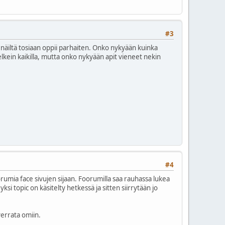
#3
a näiltä tosiaan oppii parhaiten. Onko nykyään kuinka
melkein kaikilla, mutta onko nykyään apit vieneet nekin
#4
orumia face sivujen sijaan. Foorumilla saa rauhassa lukea
ksi topic on käsitelty hetkessä ja sitten siirrytään jo
 verrata omiin.