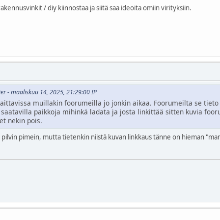
rakennusvinkit / diy kiinnostaa ja siitä saa ideoita omiin virityksiin.
ier - maaliskuu 14, 2025, 21:29:00 IP
ttavissa muillakin foorumeilla jo jonkin aikaa. Foorumeilta se tieto 
saatavilla paikkoja mihinkä ladata ja josta linkittää sitten kuvia foor
et nekin pois.
pilvin pimein, mutta tietenkin niistä kuvan linkkaus tänne on hieman "man