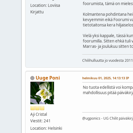
foorumista, tämä on mielest
Location: Loviisa
Kirjattu
Kolmantena pohdintana heitä
kevyemmin eikä Foorumi vaan
tietotaitonsa kera hiljaiselo
Vielä yksi kappale, tässä ku
foorumilla. Sitten ehkä tuli
Marras- ja joulukuu sitten t
Chilihulluutta jo vuodesta 2011
Uuge Poni
helmikuu 01, 2025, 14:13:13 IP
No tuota edellistä voi kompat
mahdollisuus pitää päiväkirj
Aji Cristal
@ugponics - UG Chilit päiväkir
Viestit: 241
Location: Helsinki