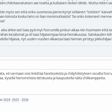
äni chilinkasvatuksen aarreaitta ja kultaisen tiedon lähde. Mutta miten
n myös sen että onko suomessa pienentynyt sellainen "totisten" kasvatta
 kiinosta koska tieto on liian monimutkaista? Tai onko kokeneet menneet
ssa?
n aika ahkerasti taas pyörinyt foorumilla jonkun aikaa niin huomasin että tai
 vähän kesälomat ja oli taas hiljaisempaa kesä-heinäkuussa. Satokauden kii
odella hiljaisia, nyt uuden vuoden alkaessa taas hieman piristyy pikkuhiljaa 
a, eli varmaan vois linkittää facebookista ja chiliyhdistyksen sivuilta fooru
aa, kysellä hienommista detskuista ja kaupustella näitä chilikamppeita.
jat
2024
-
2025
-
2026