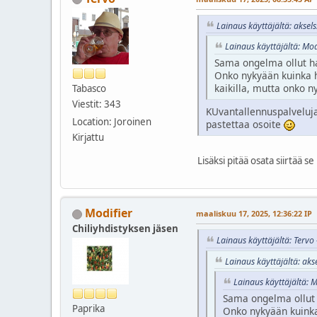
Lainaus käyttäjältä: aksel
Lainaus käyttäjältä: Mod
Sama ongelma ollut hav
Onko nykyään kuinka he
kaikilla, mutta onko n
Tabasco
Viestit: 343
KUvantallennuspalveluja
Location: Joroinen
pastettaa osoite
Kirjattu
Lisäksi pitää osata siirtää 
Modifier
maaliskuu 17, 2025, 12:36:22 IP
Chiliyhdistyksen jäsen
Lainaus käyttäjältä: Tervo
Lainaus käyttäjältä: ak
Lainaus käyttäjältä: 
Sama ongelma ollut h
Paprika
Onko nykyään kuinka 