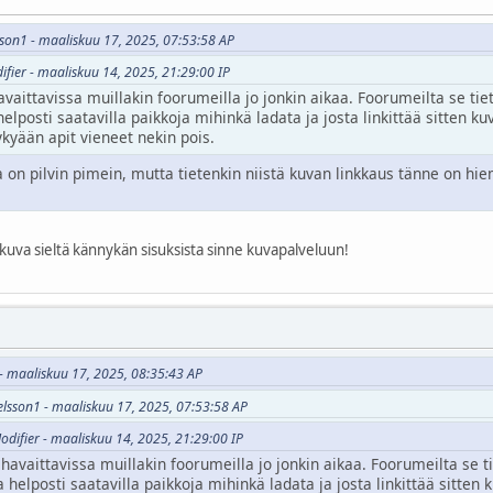
sson1 - maaliskuu 17, 2025, 07:53:58 AP
ifier - maaliskuu 14, 2025, 21:29:00 IP
aittavissa muillakin foorumeilla jo jonkin aikaa. Foorumeilta se tieto
lposti saatavilla paikkoja mihinkä ladata ja josta linkittää sitten ku
ykyään apit vieneet nekin pois.
 on pilvin pimein, mutta tietenkin niistä kuvan linkkaus tänne on hi
se kuva sieltä kännykän sisuksista sinne kuvapalveluun!
 - maaliskuu 17, 2025, 08:35:43 AP
selsson1 - maaliskuu 17, 2025, 07:53:58 AP
Modifier - maaliskuu 14, 2025, 21:29:00 IP
avaittavissa muillakin foorumeilla jo jonkin aikaa. Foorumeilta se tie
helposti saatavilla paikkoja mihinkä ladata ja josta linkittää sitten 