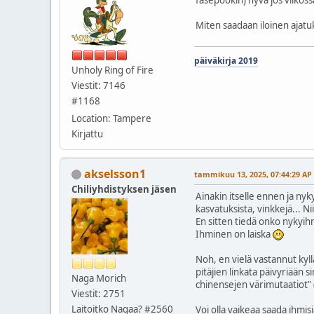
Miten saadaan iloinen ajat
päiväkirja 2019
Unholy Ring of Fire
Viestit: 7146
#1168
Location: Tampere
Kirjattu
akselsson1
tammikuu 13, 2025, 07:44:29 AP
Chiliyhdistyksen jäsen
Ainakin itselle ennen ja nyk
kasvatuksista, vinkkejä... 
En sitten tiedä onko nykyihmi
Ihminen on laiska
Noh, en vielä vastannut kyl
pitäjien linkata päivyriään 
Naga Morich
chinensejen värimutaatiot" (
Viestit: 2751
Laitoitko Nagaa? #2560
Voi olla vaikeaa saada ihmis