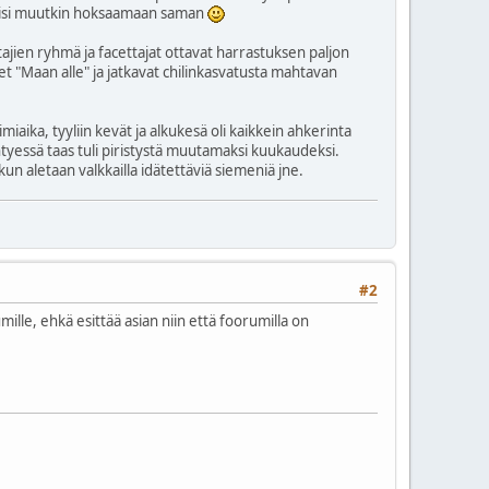
 saisi muutkin hoksaamaan saman
jien ryhmä ja facettajat ottavat harrastuksen paljon
 "Maan alle" ja jatkavat chilinkasvatusta mahtavan
miaika, tyyliin kevät ja alkukesä oli kaikkein ahkerinta
htyessä taas tuli piristystä muutamaksi kuukaudeksi.
kun aletaan valkkailla idätettäviä siemeniä jne.
#2
mille, ehkä esittää asian niin että foorumilla on