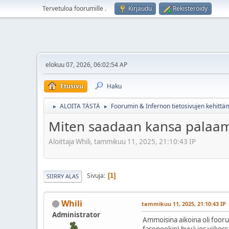
Tervetuloa foorumille
.
Kirjaudu
Rekisteröidy
elokuu 07, 2026, 06:02:54 AP
Etusivu
Haku
ALOITA TÄSTÄ
Foorumin & Infernon tietosivujen kehittä
►
►
Miten saadaan kansa palaam
Aloittaja Whili, tammikuu 11, 2025, 21:10:43 IP
Sivuja
1
SIIRRY ALAS
Whili
tammikuu 11, 2025, 21:10:43 IP
Administrator
Ammoisina aikoina oli fooru
fasepookin) hyvä jos viikossa