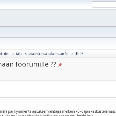
misideat
Miten saadaan kansa palaamaan foorumille ??
►
aan foorumille ??
milla parikymmentä ajatuksenvaihtajaa melkein kokoajan keskustelemassa/
 tulee muutama viesti ja niistäkin iso osa on tori-ilmoituksia...