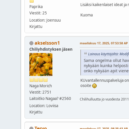
Lisäksi kaikenlaiset ideat ja 
Paprika
Viestit: 25
Kuoma
Location: Joensuu
Kirjattu
akselsson1
maaliskuu 17, 2025, 07:53:58 AP
Chiliyhdistyksen jäsen
Lainaus käyttäjältä: Modif
Sama ongelma ollut havai
nykyään kuinka helposti 
onko nykyään apit viene
KUvantallennuspalveluja on 
osoite
Naga Morich
Viestit: 2751
Laitoitko Nagaa? #2560
Chilihulluutta jo vuodesta 2011
Location: Loviisa
Kirjattu
Tervo
maaliskuu 17, 2025, 08:35:43 AP