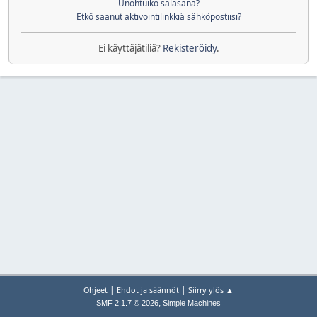
Unohtuiko salasana?
Etkö saanut aktivointilinkkiä sähköpostiisi?
Ei käyttäjätiliä?
Rekisteröidy
.
|
|
Ohjeet
Ehdot ja säännöt
Siirry ylös ▲
,
SMF 2.1.7 © 2026
Simple Machines