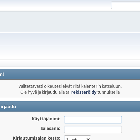
m!
Valitettavasti oikeutesi eivät riitä kalenterin katseluun.
Ole hyvä ja kirjaudu alla tai
rekisteröidy
tunnuksella
irjaudu
Käyttäjänimi:
Salasana:
Kirjautumisajan kesto: