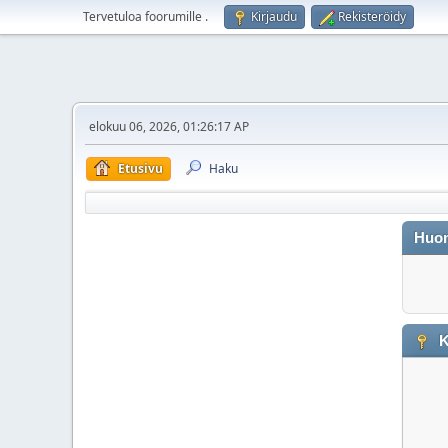
Tervetuloa foorumille
.
Kirjaudu
Rekisteröidy
elokuu 06, 2026, 01:26:17 AP
Etusivu
Haku
Huo
K