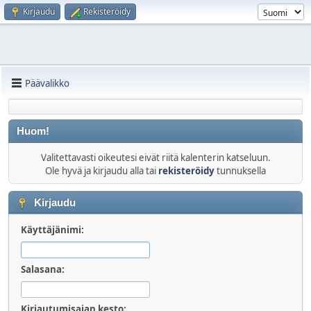
Kirjaudu
Rekisteröidy
Päävalikko
Huom!
Valitettavasti oikeutesi eivät riitä kalenterin katseluun.
Ole hyvä ja kirjaudu alla tai
rekisteröidy
tunnuksella
Kirjaudu
Käyttäjänimi:
Salasana:
Kirjautumisajan kesto: