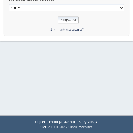
Unohtuiko salasana?
|
|
Ohjeet
Ehdot ja säännöt
Siirry ylös ▲
,
SMF 2.1.7 © 2026
Simple Machines