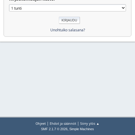
Unohtuiko salasana?
|
|
Ohjeet
Ehdot ja säännöt
Siirry ylös ▲
,
SMF 2.1.7 © 2026
Simple Machines