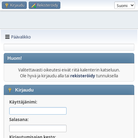
Kirjaudu
Rekisteröidy
Päävalikko
Huom!
Valitettavasti oikeutesi eivät riitä kalenterin katseluun.
Ole hyvä ja kirjaudu alla tai
rekisteröidy
tunnuksella
Kirjaudu
Käyttäjänimi:
Salasana:
Kirjautumisajan kesto: