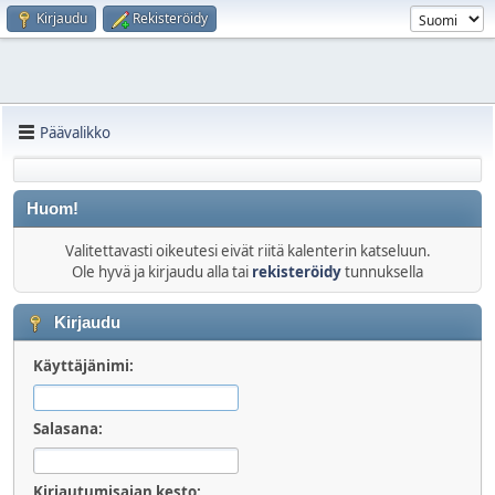
Kirjaudu
Rekisteröidy
Päävalikko
Huom!
Valitettavasti oikeutesi eivät riitä kalenterin katseluun.
Ole hyvä ja kirjaudu alla tai
rekisteröidy
tunnuksella
Kirjaudu
Käyttäjänimi:
Salasana:
Kirjautumisajan kesto: