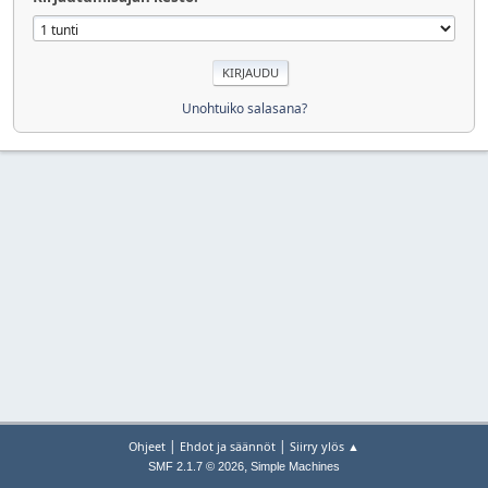
Unohtuiko salasana?
|
|
Ohjeet
Ehdot ja säännöt
Siirry ylös ▲
,
SMF 2.1.7 © 2026
Simple Machines