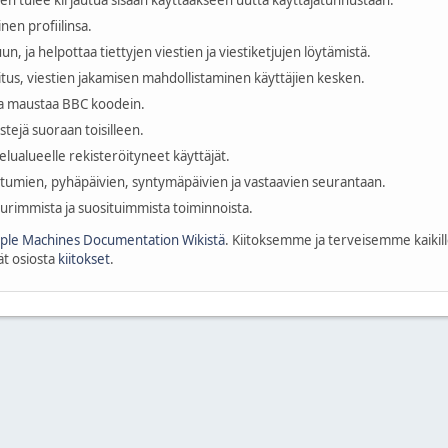
ien tulee kirjautua sisään käyttääkseen uutta käyttäjätunnustaan.
nen profiilinsa.
n, ja helpottaa tiettyjen viestien ja viestiketjujen löytämistä.
tus, viestien jakamisen mahdollistaminen käyttäjien kesken.
 ja maustaa BBC koodein.
estejä suoraan toisilleen.
elualueelle rekisteröityneet käyttäjät.
ahtumien, pyhäpäivien, syntymäpäivien ja vastaavien seurantaan.
uurimmista ja suosituimmista toiminnoista.
ple Machines Documentation Wikistä
. Kiitoksemme ja terveisemme kaikille 
dät osiosta
kiitokset
.