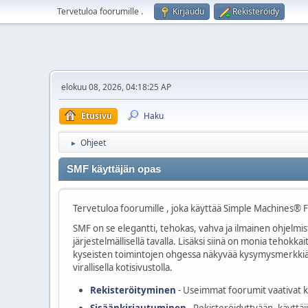
Tervetuloa foorumille
.
Kirjaudu
Rekisteröidy
elokuu 08, 2026, 04:18:25 AP
Etusivu
Haku
Ohjeet
►
SMF käyttäjän opas
Tervetuloa foorumille , joka käyttää Simple Machines® 
SMF on se elegantti, tehokas, vahva ja ilmainen ohjelmist
järjestelmällisellä tavalla. Lisäksi siinä on monia teho
kyseisten toimintojen ohgessa näkyvää kysymysmerkkiä, t
virallisella kotisivustolla.
Rekisteröityminen
- Useimmat foorumit vaativat kä