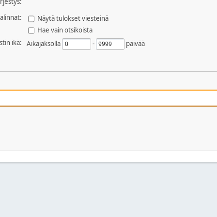
ärjestys:
alinnat:
Näytä tulokset viesteinä
Hae vain otsikoista
stin ikä:
Aikajaksolla
-
päivää