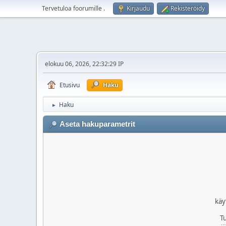
Tervetuloa foorumille
.
Kirjaudu
Rekisteröidy
elokuu 06, 2026, 22:32:29 IP
Etusivu
Haku
Haku
►
Aseta hakuparametrit
käy
T