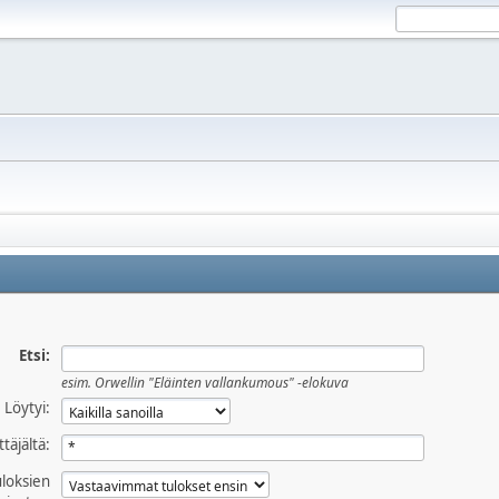
Etsi:
esim.
Orwellin "Eläinten vallankumous" -elokuva
Löytyi:
ttäjältä:
uloksien