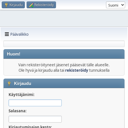
Kirjaudu
Rekisteröidy
Päävalikko
Huom!
Vain rekisteröityneet jäsenet pääsevät tälle alueelle.
Ole hyvä ja kirjaudu alla tai
rekisteröidy
tunnuksella
Kirjaudu
Käyttäjänimi:
Salasana:
Kirjautumisajan kesto: