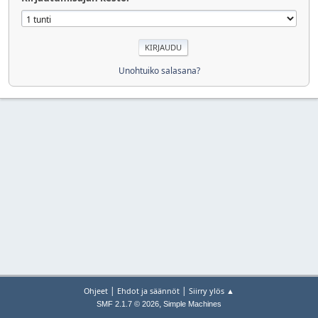
Unohtuiko salasana?
|
|
Ohjeet
Ehdot ja säännöt
Siirry ylös ▲
,
SMF 2.1.7 © 2026
Simple Machines