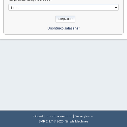
Unohtuiko salasana?
|
|
Ohjeet
Ehdot ja säännöt
Siirry ylös ▲
,
SMF 2.1.7 © 2026
Simple Machines