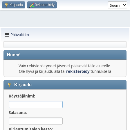
Kirjaudu
Rekisteröidy
Päävalikko
Huom!
Vain rekisteröityneet jäsenet pääsevät tälle alueelle.
Ole hyvä ja kirjaudu alla tai
rekisteröidy
tunnuksella
Kirjaudu
Käyttäjänimi:
Salasana:
Kirjautumisajan kesto: