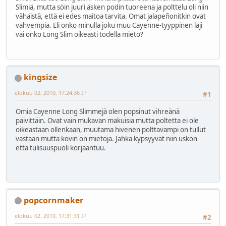
Slimiä, mutta söin juuri äsken podin tuoreena ja polttelu oli niin
vähäistä, että ei edes maitoa tarvita. Omat jalapeñonitkin ovat
vahvempia. Eli onko minulla joku muu Cayenne-tyyppinen laji
vai onko Long Slim oikeasti todella mieto?
kingsize
elokuu 02, 2010, 17:24:36 IP
#1
Omia Cayenne Long Slimmejä olen popsinut vihreänä
päivittäin. Ovat vain mukavan makuisia mutta poltetta ei ole
oikeastaan ollenkaan, muutama hivenen polttavampi on tullut
vastaan mutta kovin on mietoja. Jahka kypsyyvät niin uskon
että tulisuuspuoli korjaantuu.
popcornmaker
elokuu 02, 2010, 17:31:31 IP
#2