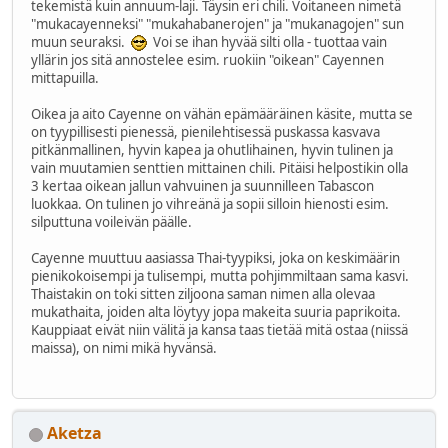
tekemistä kuin annuum-laji. Täysin eri chili. Voitaneen nimetä
"mukacayenneksi" "mukahabanerojen" ja "mukanagojen" sun
muun seuraksi.
Voi se ihan hyvää silti olla - tuottaa vain
yllärin jos sitä annostelee esim. ruokiin "oikean" Cayennen
mittapuilla.
Oikea ja aito Cayenne on vähän epämääräinen käsite, mutta se
on tyypillisesti pienessä, pienilehtisessä puskassa kasvava
pitkänmallinen, hyvin kapea ja ohutlihainen, hyvin tulinen ja
vain muutamien senttien mittainen chili. Pitäisi helpostikin olla
3 kertaa oikean jallun vahvuinen ja suunnilleen Tabascon
luokkaa. On tulinen jo vihreänä ja sopii silloin hienosti esim.
silputtuna voileivän päälle.
Cayenne muuttuu aasiassa Thai-tyypiksi, joka on keskimäärin
pienikokoisempi ja tulisempi, mutta pohjimmiltaan sama kasvi.
Thaistakin on toki sitten ziljoona saman nimen alla olevaa
mukathaita, joiden alta löytyy jopa makeita suuria paprikoita.
Kauppiaat eivät niin välitä ja kansa taas tietää mitä ostaa (niissä
maissa), on nimi mikä hyvänsä.
Aketza