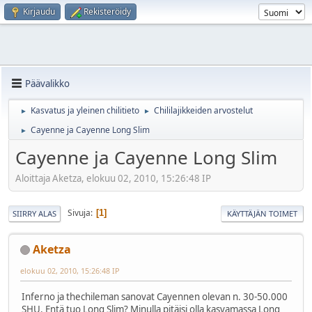
Kirjaudu
Rekisteröidy
Päävalikko
Kasvatus ja yleinen chilitieto
Chililajikkeiden arvostelut
►
►
Cayenne ja Cayenne Long Slim
►
Cayenne ja Cayenne Long Slim
Aloittaja Aketza, elokuu 02, 2010, 15:26:48 IP
Sivuja
1
SIIRRY ALAS
KÄYTTÄJÄN TOIMET
Aketza
elokuu 02, 2010, 15:26:48 IP
Inferno ja thechileman sanovat Cayennen olevan n. 30-50.000
SHU. Entä tuo Long Slim? Minulla pitäisi olla kasvamassa Long