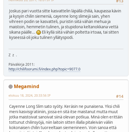
#13
Joskus pari vuotta sitte kasvattelin läpällä chiliä, kaupassa kävin
ja kysyin chilin siemeniä, cayenne long slimejä sain, yhen
vihreen podin se kasvatteli, puristin siitä vähän mehua ja
maistoin, hemmetin tulinen, ja stupidona keltanokkana vettä
sikana päälle...
Eli kyllä siitä vähän poltetta irtoaa, tai sitten
kyseessä oli joku tulinen yllätyspodi.
Z z .
Päiväkirja 2011:
http://chilifoorumi.fi/index.php?topic=9077.0
Megamind
elokuu 18, 2024, 20:33:56 IP
#14
Cayenne Long Slim sato syöty. Keräsin ne punaisena. Yksi chili
meni kasvisgratiiniin, jossa en sitä itse maistanut mutta muut
jotka maistoivat sanoivat siinä olevan potkua. Minä olen erittäin
tottunut chilinsyöjä, niin laitoin sitten illalla pitaleivän väliin
kokonaisen chilin tuoreeltaan siemenineen. Voin sanoa että