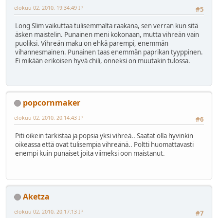
elokuu 02, 2010, 19:34:49 IP
#5
Long Slim vaikuttaa tulisemmalta raakana, sen verran kun sitä
äsken maistelin. Punainen meni kokonaan, mutta vihreän vain
puoliksi. Vihreän maku on ehkä parempi, enemmän
vihannesmainen. Punainen taas enemmän paprikan tyyppinen.
Ei mikään erikoisen hyvä chili, onneksi on muutakin tulossa.
popcornmaker
elokuu 02, 2010, 20:14:43 IP
#6
Piti oikein tarkistaa ja popsia yksi vihreä.. Saatat olla hyvinkin
oikeassa että ovat tulisempia vihreänä.. Poltti huomattavasti
enempi kuin punaiset joita viimeksi oon maistanut.
Aketza
elokuu 02, 2010, 20:17:13 IP
#7