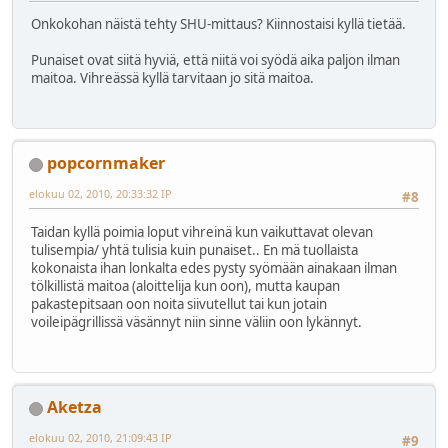
Onkokohan näistä tehty SHU-mittaus? Kiinnostaisi kyllä tietää.
Punaiset ovat siitä hyviä, että niitä voi syödä aika paljon ilman
maitoa. Vihreässä kyllä tarvitaan jo sitä maitoa.
popcornmaker
elokuu 02, 2010, 20:33:32 IP
#8
Taidan kyllä poimia loput vihreinä kun vaikuttavat olevan
tulisempia/ yhtä tulisia kuin punaiset.. En mä tuollaista
kokonaista ihan lonkalta edes pysty syömään ainakaan ilman
tölkillistä maitoa (aloittelija kun oon), mutta kaupan
pakastepitsaan oon noita siivutellut tai kun jotain
voileipägrillissä väsännyt niin sinne väliin oon lykännyt.
Aketza
elokuu 02, 2010, 21:09:43 IP
#9