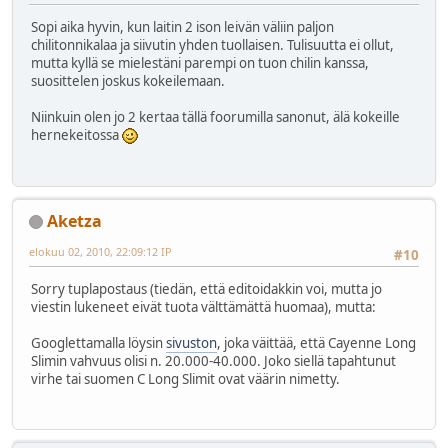
Sopi aika hyvin, kun laitin 2 ison leivän väliin paljon
chilitonnikalaa ja siivutin yhden tuollaisen. Tulisuutta ei ollut,
mutta kyllä se mielestäni parempi on tuon chilin kanssa,
suosittelen joskus kokeilemaan.
Niinkuin olen jo 2 kertaa tällä foorumilla sanonut, älä kokeille
hernekeitossa
Aketza
elokuu 02, 2010, 22:09:12 IP
#10
Sorry tuplapostaus (tiedän, että editoidakkin voi, mutta jo
viestin lukeneet eivät tuota välttämättä huomaa), mutta:
Googlettamalla löysin
sivuston
, joka väittää, että Cayenne Long
Slimin vahvuus olisi n. 20.000-40.000. Joko siellä tapahtunut
virhe tai suomen C Long Slimit ovat väärin nimetty.