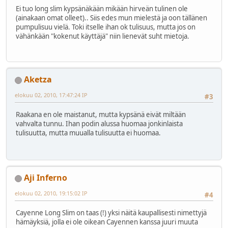
Ei tuo long slim kypsänäkään mikään hirveän tulinen ole
(ainakaan omat olleet).. Siis edes mun mielestä ja oon tällänen
pumpulisuu vielä. Toki itselle ihan ok tulisuus, mutta jos on
vähänkään "kokenut käyttäjä" niin lienevät suht mietoja.
Aketza
elokuu 02, 2010, 17:47:24 IP
#3
Raakana en ole maistanut, mutta kypsänä eivät miltään
vahvalta tunnu. Ihan podin alussa huomaa jonkinlaista
tulisuutta, mutta muualla tulisuutta ei huomaa.
Aji Inferno
elokuu 02, 2010, 19:15:02 IP
#4
Cayenne Long Slim on taas (!) yksi näitä kaupallisesti nimettyjä
hämäyksiä, jolla ei ole oikean Cayennen kanssa juuri muuta