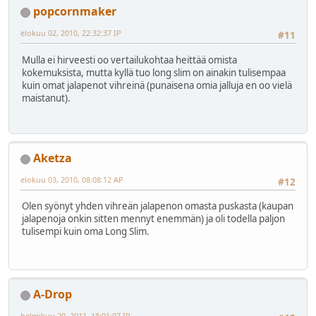
popcornmaker
elokuu 02, 2010, 22:32:37 IP
#11
Mulla ei hirveesti oo vertailukohtaa heittää omista
kokemuksista, mutta kyllä tuo long slim on ainakin tulisempaa
kuin omat jalapenot vihreinä (punaisena omia jalluja en oo vielä
maistanut).
Aketza
elokuu 03, 2010, 08:08:12 AP
#12
Olen syönyt yhden vihreän jalapenon omasta puskasta (kaupan
jalapenoja onkin sitten mennyt enemmän) ja oli todella paljon
tulisempi kuin oma Long Slim.
A-Drop
helmikuu 20, 2011, 18:01:07 IP