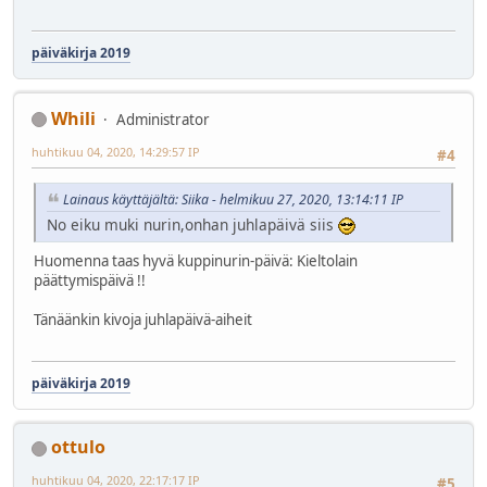
päiväkirja 2019
Whili
Administrator
huhtikuu 04, 2020, 14:29:57 IP
#4
Lainaus käyttäjältä: Siika - helmikuu 27, 2020, 13:14:11 IP
No eiku muki nurin,onhan juhlapäivä siis
Huomenna taas hyvä kuppinurin-päivä: Kieltolain
päättymispäivä !!
Tänäänkin kivoja juhlapäivä-aiheit
päiväkirja 2019
ottulo
huhtikuu 04, 2020, 22:17:17 IP
#5