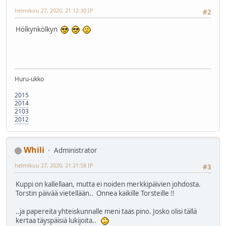
helmikuu 27, 2020, 21:12:30 IP
#2
Hölkynkölkyn
Huru-ukko
2015
2014
2103
2012
Whili
Administrator
helmikuu 27, 2020, 21:21:58 IP
#3
Kuppi on kallellaan, mutta ei noiden merkkipäivien johdosta.
Torstin päivää vietellään.. Onnea kaikille Torsteille !!
..ja papereita yhteiskunnalle meni taas pino. Josko olisi tällä
kertaa täyspäisiä lukijoita..