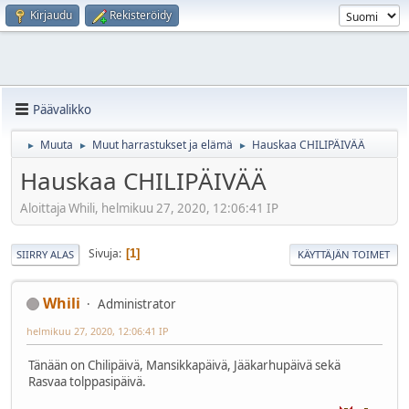
Kirjaudu
Rekisteröidy
Päävalikko
Muuta
Muut harrastukset ja elämä
Hauskaa CHILIPÄIVÄÄ
►
►
►
Hauskaa CHILIPÄIVÄÄ
Aloittaja Whili, helmikuu 27, 2020, 12:06:41 IP
Sivuja
1
SIIRRY ALAS
KÄYTTÄJÄN TOIMET
Whili
Administrator
helmikuu 27, 2020, 12:06:41 IP
Tänään on Chilipäivä, Mansikkapäivä, Jääkarhupäivä sekä
Rasvaa tolppasipäivä.