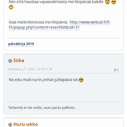
Niin että hauskaa vapaavalintaista merkkipäivää kaikille
lisää mielenkiintoisia merkkipäiviä:
http://www.webcal.fi/fi-
FI/popup.php?content=eventlist&cid=31
päiväkirja 2019
Siika
helmikuu 27, 2020, 13:14:11 IP
#1
No eiku muki nurin,onhan juhlapäivä siis
Tärkeintä ei ole voitto, vaan paras palkinto.
Huru-ukko