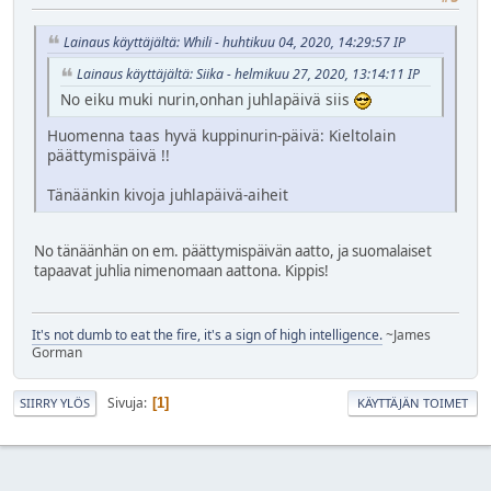
Lainaus käyttäjältä: Whili - huhtikuu 04, 2020, 14:29:57 IP
Lainaus käyttäjältä: Siika - helmikuu 27, 2020, 13:14:11 IP
No eiku muki nurin,onhan juhlapäivä siis
Huomenna taas hyvä kuppinurin-päivä: Kieltolain
päättymispäivä !!
Tänäänkin kivoja juhlapäivä-aiheit
No tänäänhän on em. päättymispäivän aatto, ja suomalaiset
tapaavat juhlia nimenomaan aattona. Kippis!
It's not dumb to eat the fire, it's a sign of high intelligence.
~James
Gorman
Sivuja
1
SIIRRY YLÖS
KÄYTTÄJÄN TOIMET