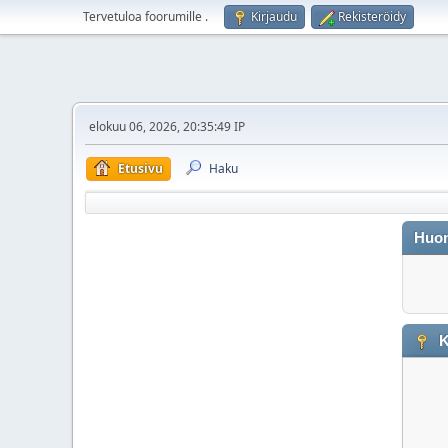
Tervetuloa foorumille
.
Kirjaudu
Rekisteröidy
elokuu 06, 2026, 20:35:49 IP
Etusivu
Haku
Huo
K