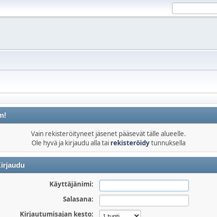
m!
Vain rekisteröityneet jäsenet pääsevät tälle alueelle.
Ole hyvä ja kirjaudu alla tai
rekisteröidy
tunnuksella
irjaudu
Käyttäjänimi:
Salasana:
Kirjautumisajan kesto: