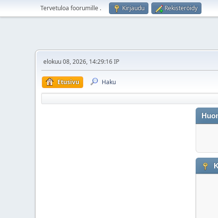
Tervetuloa foorumille
.
Kirjaudu
Rekisteröidy
elokuu 08, 2026, 14:29:16 IP
Etusivu
Haku
Huo
K