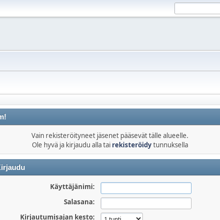
m!
Vain rekisteröityneet jäsenet pääsevät tälle alueelle.
Ole hyvä ja kirjaudu alla tai
rekisteröidy
tunnuksella
irjaudu
Käyttäjänimi:
Salasana:
Kirjautumisajan kesto: