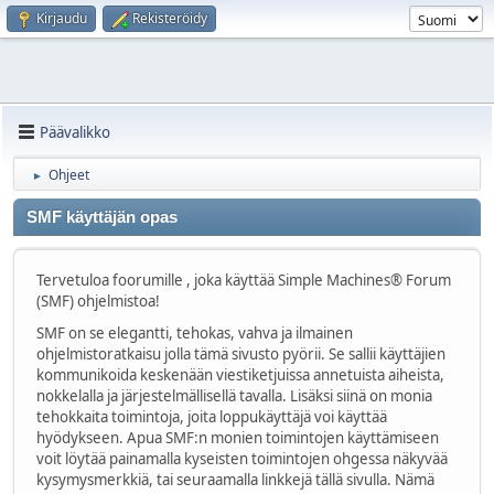
Kirjaudu
Rekisteröidy
Päävalikko
Ohjeet
►
SMF käyttäjän opas
Tervetuloa foorumille , joka käyttää Simple Machines® Forum
(SMF) ohjelmistoa!
SMF on se elegantti, tehokas, vahva ja ilmainen
ohjelmistoratkaisu jolla tämä sivusto pyörii. Se sallii käyttäjien
kommunikoida keskenään viestiketjuissa annetuista aiheista,
nokkelalla ja järjestelmällisellä tavalla. Lisäksi siinä on monia
tehokkaita toimintoja, joita loppukäyttäjä voi käyttää
hyödykseen. Apua SMF:n monien toimintojen käyttämiseen
voit löytää painamalla kyseisten toimintojen ohgessa näkyvää
kysymysmerkkiä, tai seuraamalla linkkejä tällä sivulla. Nämä