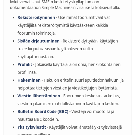
linkit vievät sinut SMF:n keskitetysti ylläpitämään
dokumentaation Simple Machinesin virallisella kotisivustolla.
Rekisteröityminen
- Useimmat foorumit vaativat
käyttäjältä rekisteröitymistä käyttääkseen kaikkia
foorumin toimintoja.
Sisäänkirjautuminen
- Rekisteröidyttyään, käyttäjien
tulee kirjautua sisään käyttääkseen uutta
käyttäjätunnustaan.
Profiilit
- Jokaisella käyttäjällä on oma, henkilökohtainen
profiilinsa.
Hakeminen
- Haku on erittäin suuri apu tiedonhakuun, ja
helpottaa tiettyjen viestien ja viestiketjujen löytämistä.
Viestin lähettäminen
- Foorumien keskeisin tarkoitus,
viestien jakamisen mahdollistaminen käyttäjien kesken.
Bulletin Board Code (BBC)
- Viestejä voi muotoilla ja
maustaa BBC koodein.
Yksityisviestit
- Käyttäjät voivat lähettää yksityisviestejä