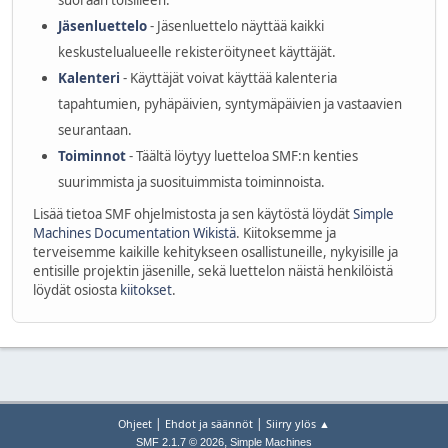
suoraan toisilleen.
Jäsenluettelo
- Jäsenluettelo näyttää kaikki
keskustelualueelle rekisteröityneet käyttäjät.
Kalenteri
- Käyttäjät voivat käyttää kalenteria
tapahtumien, pyhäpäivien, syntymäpäivien ja vastaavien
seurantaan.
Toiminnot
- Täältä löytyy luetteloa SMF:n kenties
suurimmista ja suosituimmista toiminnoista.
Lisää tietoa SMF ohjelmistosta ja sen käytöstä löydät
Simple
Machines Documentation Wikistä
. Kiitoksemme ja
terveisemme kaikille kehitykseen osallistuneille, nykyisille ja
entisille projektin jäsenille, sekä luettelon näistä henkilöistä
löydät osiosta
kiitokset
.
|
|
Ohjeet
Ehdot ja säännöt
Siirry ylös ▲
,
SMF 2.1.7 © 2026
Simple Machines