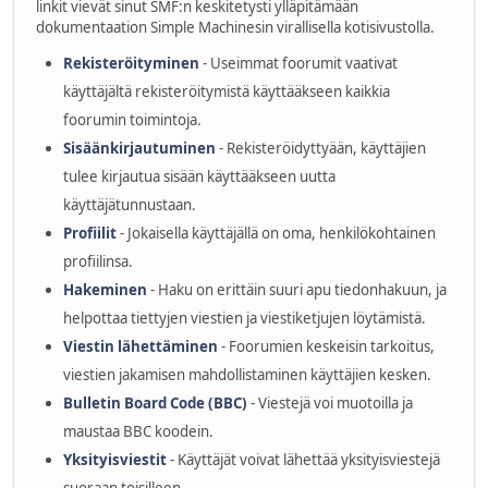
linkit vievät sinut SMF:n keskitetysti ylläpitämään
dokumentaation Simple Machinesin virallisella kotisivustolla.
Rekisteröityminen
- Useimmat foorumit vaativat
käyttäjältä rekisteröitymistä käyttääkseen kaikkia
foorumin toimintoja.
Sisäänkirjautuminen
- Rekisteröidyttyään, käyttäjien
tulee kirjautua sisään käyttääkseen uutta
käyttäjätunnustaan.
Profiilit
- Jokaisella käyttäjällä on oma, henkilökohtainen
profiilinsa.
Hakeminen
- Haku on erittäin suuri apu tiedonhakuun, ja
helpottaa tiettyjen viestien ja viestiketjujen löytämistä.
Viestin lähettäminen
- Foorumien keskeisin tarkoitus,
viestien jakamisen mahdollistaminen käyttäjien kesken.
Bulletin Board Code (BBC)
- Viestejä voi muotoilla ja
maustaa BBC koodein.
Yksityisviestit
- Käyttäjät voivat lähettää yksityisviestejä