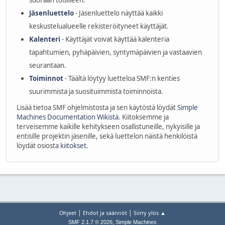
suoraan toisilleen.
Jäsenluettelo
- Jäsenluettelo näyttää kaikki
keskustelualueelle rekisteröityneet käyttäjät.
Kalenteri
- Käyttäjät voivat käyttää kalenteria
tapahtumien, pyhäpäivien, syntymäpäivien ja vastaavien
seurantaan.
Toiminnot
- Täältä löytyy luetteloa SMF:n kenties
suurimmista ja suosituimmista toiminnoista.
Lisää tietoa SMF ohjelmistosta ja sen käytöstä löydät
Simple
Machines Documentation Wikistä
. Kiitoksemme ja
terveisemme kaikille kehitykseen osallistuneille, nykyisille ja
entisille projektin jäsenille, sekä luettelon näistä henkilöistä
löydät osiosta
kiitokset
.
|
|
Ohjeet
Ehdot ja säännöt
Siirry ylös ▲
,
SMF 2.1.7 © 2026
Simple Machines