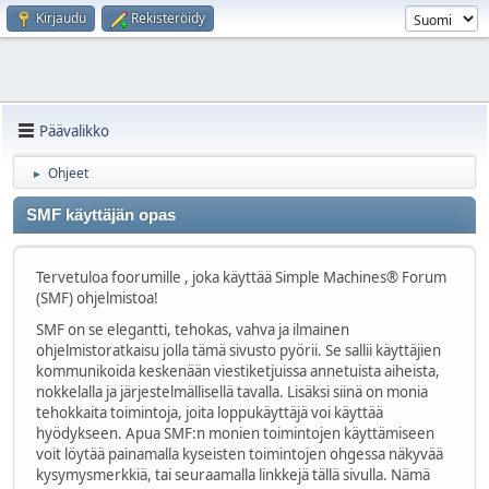
Kirjaudu
Rekisteröidy
Päävalikko
Ohjeet
►
SMF käyttäjän opas
Tervetuloa foorumille , joka käyttää Simple Machines® Forum
(SMF) ohjelmistoa!
SMF on se elegantti, tehokas, vahva ja ilmainen
ohjelmistoratkaisu jolla tämä sivusto pyörii. Se sallii käyttäjien
kommunikoida keskenään viestiketjuissa annetuista aiheista,
nokkelalla ja järjestelmällisellä tavalla. Lisäksi siinä on monia
tehokkaita toimintoja, joita loppukäyttäjä voi käyttää
hyödykseen. Apua SMF:n monien toimintojen käyttämiseen
voit löytää painamalla kyseisten toimintojen ohgessa näkyvää
kysymysmerkkiä, tai seuraamalla linkkejä tällä sivulla. Nämä