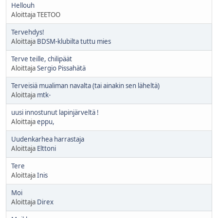
Hellouh
Aloittaja TEETOO
Tervehdys!
Aloittaja
BDSM-klubilta tuttu mies
Terve teille, chilipäät
Aloittaja
Sergio Pissahätä
Terveisiä mualiman navalta (tai ainakin sen läheltä)
Aloittaja
mtk-
uusi innostunut lapinjärveltä !
Aloittaja
eppu,
Uudenkarhea harrastaja
Aloittaja
Elttoni
Tere
Aloittaja
Inis
Moi
Aloittaja
Direx