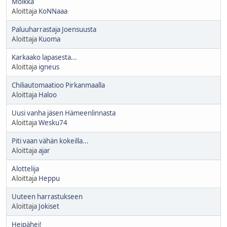
Moikka
Aloittaja
KoNNaaa
Paluuharrastaja Joensuusta
Aloittaja
Kuoma
Karkaako lapasesta...
Aloittaja
igneus
Chiliautomaatioo Pirkanmaalla
Aloittaja
Haloo
Uusi vanha jäsen Hämeenlinnasta
Aloittaja
Wesku74
Piti vaan vähän kokeilla...
Aloittaja
ajar
Alottelija
Aloittaja
Heppu
Uuteen harrastukseen
Aloittaja
Jokiset
Heipähei!