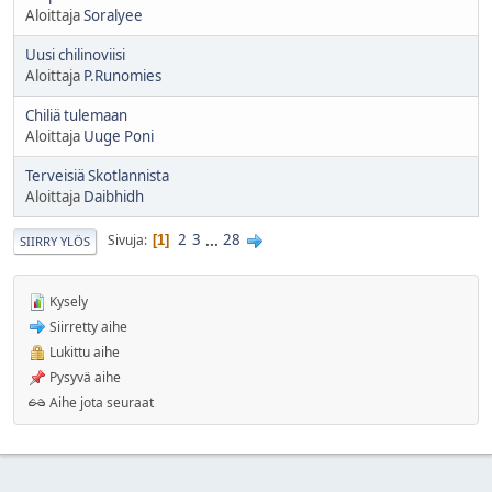
Aloittaja
Soralyee
Uusi chilinoviisi
Aloittaja
P.Runomies
Chiliä tulemaan
Aloittaja
Uuge Poni
Terveisiä Skotlannista
Aloittaja
Daibhidh
2
3
...
28
Sivuja
1
SIIRRY YLÖS
Kysely
Siirretty aihe
Lukittu aihe
Pysyvä aihe
Aihe jota seuraat