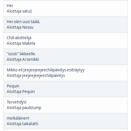
Hei
Aloittaja
satu2
Hei olen uusi täälä.
Aloittaja
Nessu
Chili-aloittelija
Aloittaja
Makela
"isosti" liikkeelle.
Aloittaja
Arsenikki
Mikko eli Jeejeejeejeechilipäivitys esittäytyy
Aloittaja
Jeejeejeejeechilipäivitys
Pequin
Aloittaja
Pequin
Tervehdys!
Aloittaja
paulstump
meikäläinen!
Aloittaja
taikatatti