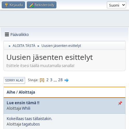
Kirjaudu
Rekisteröidy
Päävalikko
ALOITA TÄSTÄ
Uusien jäsenten esittelyt
►
►
Uusien jäsenten esittelyt
Esittele itsesi täällä muutamalla sanalla!
2
3
...
28
Sivuja
1
SIIRRY ALAS
Aihe
/
Aloittaja
Lue ensin tämä !!
Aloittaja
Whili
Kokeillaas taas tällaistakin.
Aloittaja
tagatubos