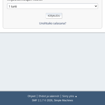
Unohtuiko salasana?
|
|
Ohjeet
Ehdot ja säännöt
Siirry ylös ▲
,
SMF 2.1.7 © 2026
Simple Machines