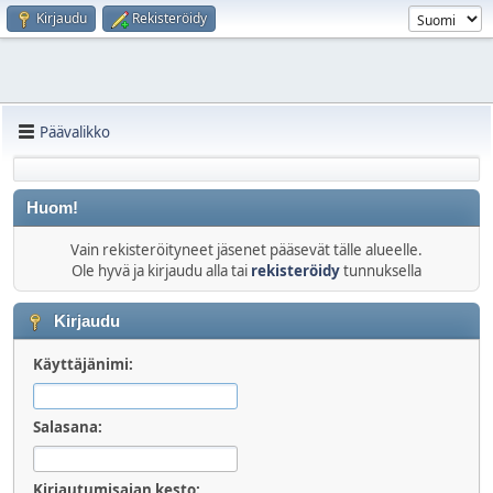
Kirjaudu
Rekisteröidy
Päävalikko
Huom!
Vain rekisteröityneet jäsenet pääsevät tälle alueelle.
Ole hyvä ja kirjaudu alla tai
rekisteröidy
tunnuksella
Kirjaudu
Käyttäjänimi:
Salasana:
Kirjautumisajan kesto: