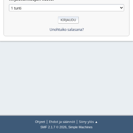
Unohtuiko salasana?
|
|
Ohjeet
Ehdot ja säännöt
Siirry ylös ▲
,
SMF 2.1.7 © 2026
Simple Machines