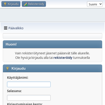
Kirjaudu
Rekisteröidy
Päävalikko
Huom!
Vain rekisteröityneet jäsenet pääsevät tälle alueelle.
Ole hyvä ja kirjaudu alla tai
rekisteröidy
tunnuksella
Kirjaudu
Käyttäjänimi:
Salasana:
Kirjautumisajan kesto: