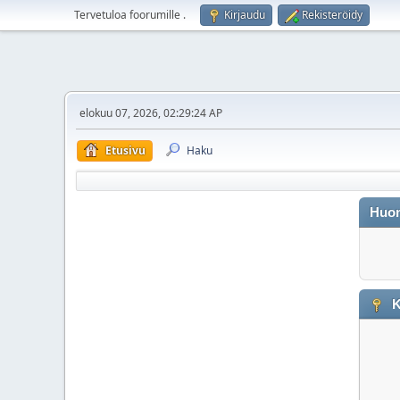
Tervetuloa foorumille
.
Kirjaudu
Rekisteröidy
elokuu 07, 2026, 02:29:24 AP
Etusivu
Haku
Huo
K