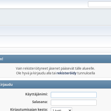
m!
Vain rekisteröityneet jäsenet pääsevät tälle alueelle.
Ole hyvä ja kirjaudu alla tai
rekisteröidy
tunnuksella
irjaudu
Käyttäjänimi:
Salasana:
Kirjautumisajan kesto: